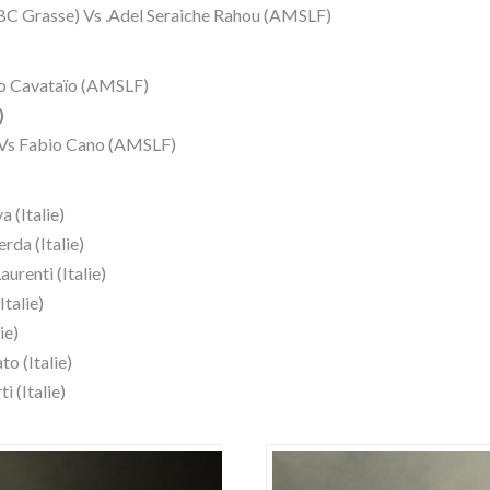
C Grasse) Vs .Adel Seraiche Rahou (AMSLF)
io Cavataïo (AMSLF)
)
) Vs Fabio Cano (AMSLF)
 (Italie)
da (Italie)
urenti (Italie)
talie)
ie)
o (Italie)
i (Italie)