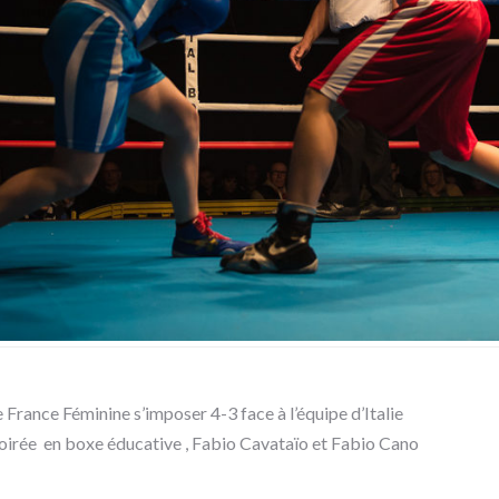
 France Féminine s’imposer 4-3 face à l’équipe d’Italie
 soirée en boxe éducative , Fabio Cavataïo et Fabio Cano