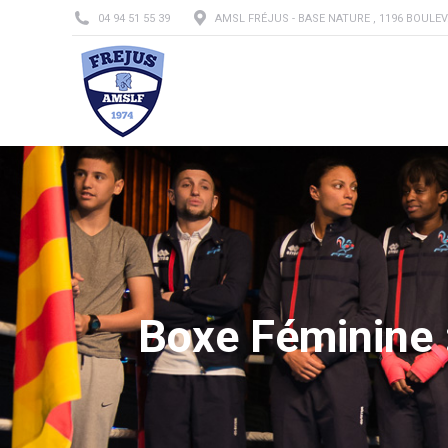
04 94 51 55 39
AMSL FRÉJUS - BASE NATURE , 1196 BOULEV
L’A
Boxe Féminine :