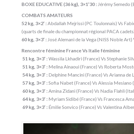
BOXE EDUCATIVE (36 kg), 3×1’30 :
Jérémy Semedo (B
COMBATS AMATEURS
52 kg, 3×2’ :
Abdallah Mejrissi (PC Toulonnais) Vs Fab
(quarts de finale du championnat régional PACA cadets
60 kg, 3×3’ :
José Alemani de la Vega (NISS Noble Art
Rencontre féminine France Vs Italie féminine
51 kg, 3×3’ :
Wassila Lkhadiri (France) Vs Stephanie Silva
51 kg, 3×3’ :
Melina Ainaoui (France) Vs Roberta Moster
54 kg, 3×3’ :
Delphine Mancini (France) Vs Arianna de La
57 kg, 3×3’ :
Sofia Nabet (France) Vs Alessia Mesiano (I
60 kg, 3×3’ :
Amina Zidani (France) Vs Nadia Flahli (Ital
64 kg, 3×3’ :
Myriam Sidibé (France) Vs Francesca Amat
69 kg, 3×3’ :
Émilie Sonvico (France) Vs Valentina Albert