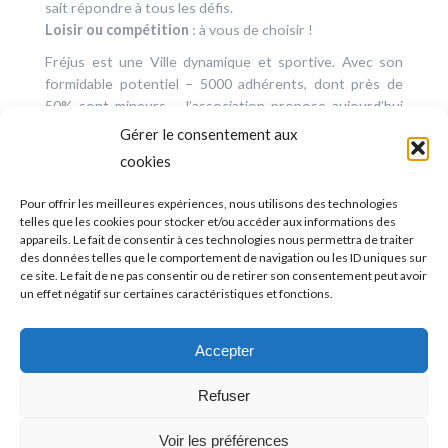
sait répondre à tous les défis.
Loisir ou compétition
: à vous de choisir !
Fréjus est une Ville dynamique et sportive. Avec son
formidable potentiel – 5000 adhérents, dont près de
50% sont mineurs -, l’association propose aujourd’hui
plus de 50 activités réparties sur 24 sections
.
Gérer le consentement aux
s
cookies
Pour offrir les meilleures expériences, nous utilisons des technologies
telles que les cookies pour stocker et/ou accéder aux informations des
appareils. Le fait de consentir à ces technologies nous permettra de traiter
des données telles que le comportement de navigation ou les ID uniques sur
ce site. Le fait de ne pas consentir ou de retirer son consentement peut avoir
un effet négatif sur certaines caractéristiques et fonctions.
Accepter
Refuser
Voir les préférences