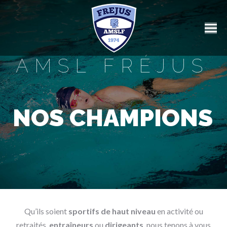
AMSL FRÉJUS
NOS CHAMPIONS
Qu’ils soient
sportifs de haut niveau
en activité ou
retraités,
entraîneurs
ou
dirigeants
nous tenons à vous