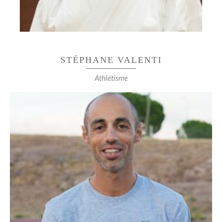
STÉPHANE VALENTI
Athlétisme
EQUIPE DE FRANCE JUNIOR 1500
29:58 aux 10km en masters !!!
Vice champion de France espoir 10kms route et
10000m piste
En duathlon
Champion de France (3x 2ème)
12 sélections élite 2 fois
top 8 : mondial 2x Europe 3x
1 fois champion du monde par équipe