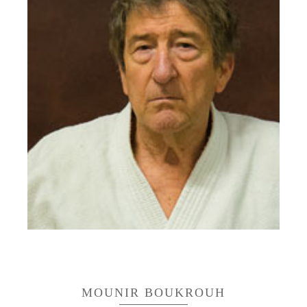
7ÈME DAN AIKIKAÏ
Aujourd’hui 7ème dan de l’Aïkikaï, Alain Guerrier
est donc le professeur de la section Aikido . il
anime des stages et des cours en France et à
l’Etranger sous la direction de Me Takeshi
Yamashima.
MOUNIR BOUKROUH