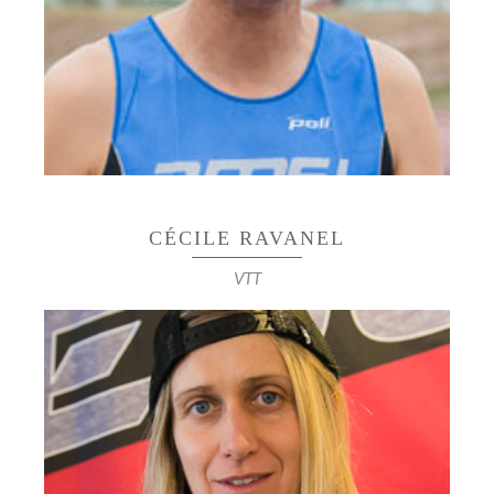
Ses records perso [3’39 » au 1500m – 2’21 » au
1000m – 8’34 » au 3000m steeple – 13’49 » au
5000m]
CÉCILE RAVANEL
VTT
TRIPLE CHAMPIONNE DU MONDE
ENDURO : 2016, 2017, 2018
Championne du monde junior 1998 Médaille