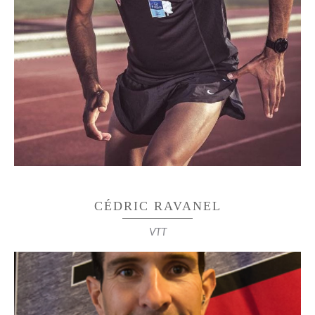
2009 – champion de France national sur 3000m steeple
2011 – participation à deux Diamond League sur
3000m steeple (Areva Paris et Herculis Monaco)
performance : 8’25’’
3e performance Française sur steeple (derrière
Mekhissi et Kowal) 8’29’’
2016 – 5e des championnat de France 10km piste
(29’35’’)
CÉDRIC RAVANEL
VTT
DOUBLE CHAMPION DE FRANCE MASTERS EN
ENDURO ET DESCENTE
Vice-champion du monde de cross-country