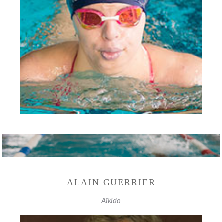
CHAMPIONNE D'EUROPE T21 DU 400M 4
NAGES
Championne d’Europe relais 4×50 m 4 nages
Médaille de Bronze aux Trisome Games relais
4x100m 4 nages
ALAIN GUERRIER
Aïkido