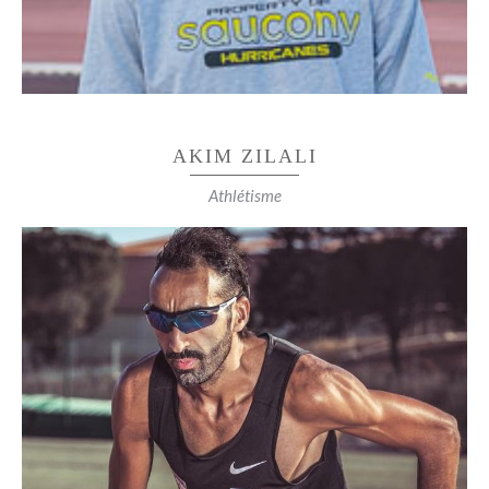
2 fois champion d’Europe par équipe
1 fois vice champion du monde
AKIM ZILALI
Athlétisme
CHAMPION DE FRANCE NATIONAL SUR 3000M
STEEPLE
2007 – 3e des championnats de France élite sur 3000m
steeple
(Présélectionné jeux de Pékin et londres)
2008 – vice champion de France de Cross à Laval
2008 – record perso sur 10km route à la Prom Classic
29’33’’