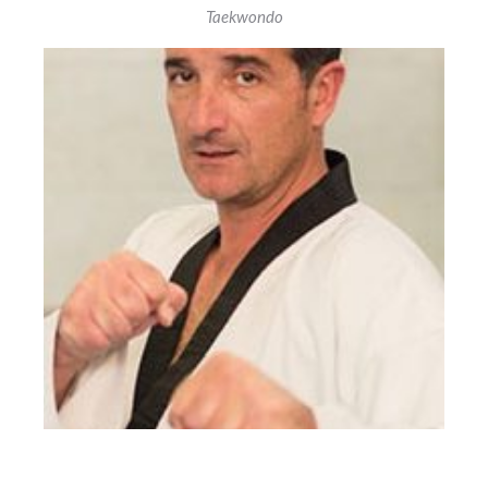
Taekwondo
CEINTURE NOIRE 5ÈME DAN
Sélectionné olympique SEOUL 1988, médaille de
bronze aux championnats du monde 1987
4 fois vainqueur de l’ open de France
1987,88,89,90.
3 fois champion de France 1986,89,90