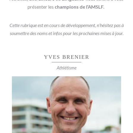
présenter les
champions de l’AMSLF.
Cette rubrique est en cours de développement, n’hésitez pas à
soumettre des noms et infos pour les prochaines mises à jour.
YVES BRENIER
Athlétisme
6 SÉLECTIONS EN ÉQUIPE DE FRANCE
D'ATHLÉTISME
Participation au championnat du monde en salle
sur 3000m (7’53 ») et Championnat d’Europe en
Salle sur la même distance.