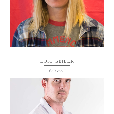
d’or, Europe Championne d’Europe junior 1998,
1999 Championne de France XCO (2) : 2008,
2009 Championne de France XCE (1) : 2013 Et
ce n’est pas fini !
LOÏC GEILER
Volley-ball
40 SÉLECTIONS EN ÉQUIPE DE FRANCE