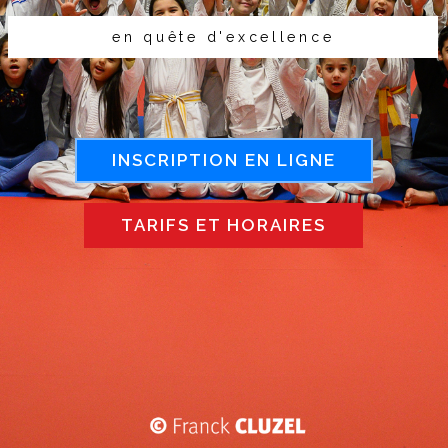
e
n
q
u
ê
t
e
d
'
e
x
c
e
l
l
e
n
c
e
INSCRIPTION EN LIGNE
TARIFS ET HORAIRES