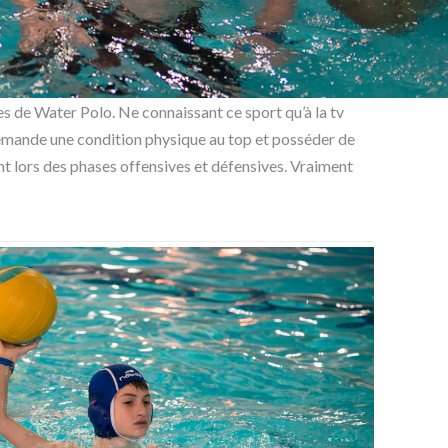
es de Water Polo. Ne connaissant ce sport qu’à la tv
 demande une condition physique au top et posséder de
ent lors des phases offensives et défensives. Vraiment