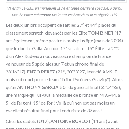
Valentin Le Gall, en manquant la 7e et toute dernière spéciale, a perdu
une 2e place qui tendait vraiment les bras dans la catégorie U19
e
e
Les deux juniors occupent de fait les 27
et 44
places du
classement scratch, devancés par les Élite
TOM BINET
(17
ans également, même pas trois mois plus âgé (mais de 2004)
e
e
que le duo Le Galla-Auroux, 17
scratch – 15
Élite – à 2’02
d’un Alex Rudeau à nouveau sacré champion de France,
vainqueur de 5 spéciales sur 7 et un chrono final de
e
28’16’’17),
ENZO PEREZ
(21
, 30’33’’27, licencié AMSLF
mais qui court pour le team “Tribe Pyrénées Gravity“). Alors
e
qu’un
ANTHONY GARCIA
, 50
du général final (32’04’’86),
une marque qui lui vaut la médaille de bronze en M35-44, à
5’’ de l’argent, 15’’ de l’or ! Voilà qu’i n’en est pas moins un
excellent résultat final pour l’enduriste de 37 ans !
Chez les cadets (U17),
ANTOINE BURLOT
(14 ans) avait
bien conclu les trois premières spéciales, avant de subir un