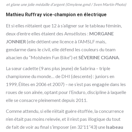
et glane une jolie médaille d’argent (©mylene.gmd / Sven Martin Photo)
Mathieu Ruffray vice-champion en électrique
Et si elles n’étaient que 12 à s’aligner sur le tableau féminin,
deux d’entre elles étaient des Amsélistes :
MORGANE
JONNIER
(elle détient une licence à l’AMSLF mais,
gendarme dans le civil, elle défend les couleurs du team
alsacien du “Molsheim Fun Bike“) et
SÉVERINE CIGANA
.
La sœur cadette (9 ans plus jeune) de Sabrina – triple
championne du monde… de DHI (descente) : juniors en
1999, Élites en 2006 et 2007) – ne s’est pas engagée dans les
roues de son aînée, optant pour l’Enduro, discipline à laquelle
elle se consacre pleinement depuis 2011.
Comme attendu, si elle n’était guère étoffée, la concurrence
n’en était pas moins relevée, et il n’est pas illogique du tout
de fait de voir au final s’imposer (en 32’11’’43) une
Isabeau