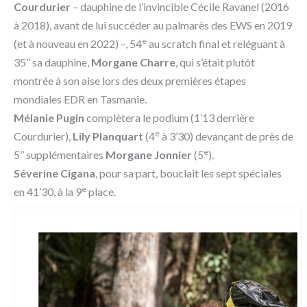
Courdurier
– dauphine de l’invincible Cécile Ravanel (2016
à 2018), avant de lui succéder au palmarès des EWS en 2019
e
(et à nouveau en 2022) –, 54
au scratch final et reléguant à
35’’ sa dauphine,
Morgane Charre
, qui s’était plutôt
montrée à son aise lors des deux premières étapes
mondiales EDR en Tasmanie.
Mélanie Pugin
complètera le podium (1’13 derrière
e
Courdurier),
Lily Planquart
(4
à 3’30) devançant de près de
e
5’’ supplémentaires
Morgane Jonnier
(5
).
Séverine Cigana
, pour sa part, bouclait les sept spéciales
e
en 41’30, à la 9
place.