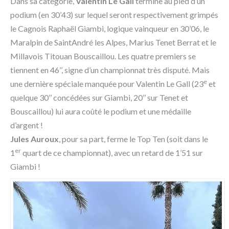
Dans sa catégorie,
Valentin Le Gall
termine au pied d’un
podium (en 30’43) sur lequel seront respectivement grimpés
le Cagnois Raphaël Giambi, logique vainqueur en 30’06, le
Maralpin de SaintAndré les Alpes, Marius Tenet Berrat et le
Millavois Titouan Bouscaillou. Les quatre premiers se
tiennent en 46’’, signe d’un championnat très disputé. Mais
e
une dernière spéciale manquée pour Valentin Le Gall (23
et
quelque 30’’ concédées sur Giambi, 20’’ sur Tenet et
Bouscaillou) lui aura coûté le podium et une médaille
d’argent !
Jules Auroux
, pour sa part, ferme le Top Ten (soit dans le
er
1
quart de ce championnat), avec un retard de 1’51 sur
Giambi !