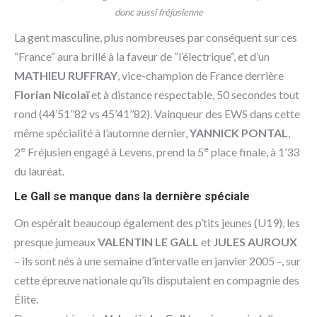
donc aussi fréjusienne
La gent masculine, plus nombreuses par conséquent sur ces
“France“ aura brillé à la faveur de “l’électrique“, et d’un
MATHIEU RUFFRAY
, vice-champion de France derrière
Florian Nicolaï
et à distance respectable, 50 secondes tout
rond (44’51’’82 vs 45’41’’82). Vainqueur des EWS dans cette
même spécialité à l’automne dernier,
YANNICK PONTAL
,
e
e
2
Fréjusien engagé à Levens, prend la 5
place finale, à 1’33
du lauréat.
Le Gall se manque dans la dernière spéciale
On espérait beaucoup également des p’tits jeunes (U19), les
presque jumeaux
VALENTIN LE GALL
et
JULES AUROUX
– ils sont nés à une semaine d’intervalle en janvier 2005 –, sur
cette épreuve nationale qu’ils disputaient en compagnie des
Élite.