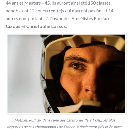
44 ans et Masters +45. Ils auront ainsi été 150 classés,
nonobstant 12 concurrent(e)s qui n’auront pas fini et 14
autres non-partants, à l’instar des Amsélistes
Florian
Cixous
et
Christophe Lassus
.
Mathieu Ruffray, dans l’une des catégories (le VTTAE) les plus
disputées de ces championnats de France, a finalement pris la 2e place