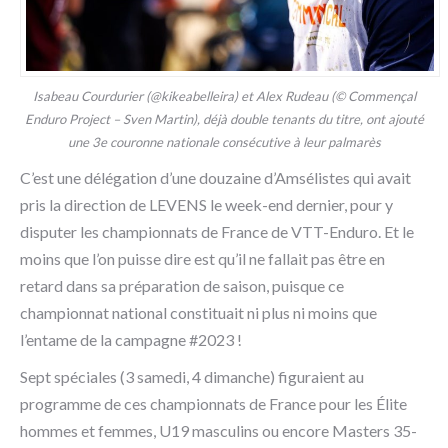
Isabeau Courdurier (@kikeabelleira) et Alex Rudeau (© Commençal
Enduro Project – Sven Martin), déjà double tenants du titre, ont ajouté
une 3e couronne nationale consécutive à leur palmarès
C’est une délégation d’une douzaine d’Amsélistes qui avait
pris la direction de LEVENS le week-end dernier, pour y
disputer les championnats de France de VTT-Enduro. Et le
moins que l’on puisse dire est qu’il ne fallait pas être en
retard dans sa préparation de saison, puisque ce
championnat national constituait ni plus ni moins que
l’entame de la campagne #2023 !
Sept spéciales (3 samedi, 4 dimanche) figuraient au
programme de ces championnats de France pour les Élite
hommes et femmes, U19 masculins ou encore Masters 35-