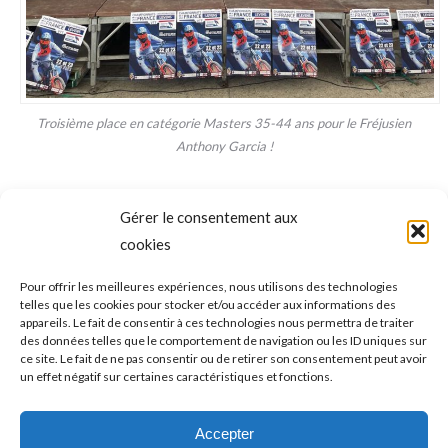
Troisième place en catégorie Masters 35-44 ans pour le Fréjusien
Anthony Garcia !
Gérer le consentement aux
cookies
NAVIGATION
ONGLET PRÉCÉDENT
Pour offrir les meilleures expériences, nous utilisons des technologies
DE
telles que les cookies pour stocker et/ou accéder aux informations des
Colloque SPORT & MÉDECINE : on attend
appareils. Le fait de consentir à ces technologies nous permettra de traiter
Onglet
déjà le prochain !
des données telles que le comportement de navigation ou les ID uniques sur
COMMENTAIRE
précédent
ce site. Le fait de ne pas consentir ou de retirer son consentement peut avoir
un effet négatif sur certaines caractéristiques et fonctions.
ONGLET SUIVANT
FOOTBALL (J25 – National 2) : l’Étoile s’en
Accepter
Onglet