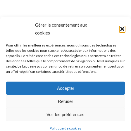
Gérer le consentement aux
NAVIGATION
cookies
ONGLET PRÉCÉDENT
DE
VTT – iXS EDC #2 : LISA BAUMANN fait
Pour offrir les meilleures expériences, nous utilisons des technologies
telles que les cookies pour stocker et/ou accéder aux informations des
coup double, FLO’ GASTALDI dans le Top 10
Onglet
COMMENTAIRE
appareils. Le fait de consentir à ces technologies nous permettra de traiter
précédent
Master
des données telles que le comportement de navigation ou les ID uniques sur
ce site. Le fait de ne pas consentir ou de retirer son consentement peut avoir
un effet négatif sur certaines caractéristiques et fonctions.
ONGLET SUIVANT
VTT (AG) : remettre le Team “Fréjus Gravity“
Accepter
Onglet
en route
suivant
Refuser
Voir les préférences
Politique de cookies