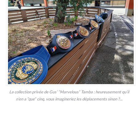
La collection privée de Gus’ “Marvelous“ Tamba : heureusement qu’il
n’en a “que“ cinq, vous imagineriez les déplacements sinon ?…