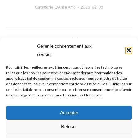
Catégorie
DAnse Afro
2018-02-08
NAVIGATION
ONGLET PRÉCÉDENT
DE
Gérer le consentement aux
Gymnastique sportive : Noël des petits
Onglet
cookies
précédent
COMMENTAIRE
ONGLET SUIVANT
Pour offrir les meilleures expériences, nous utilisons des technologies
telles que les cookies pour stocker et/ou accéder aux informations des
Volley-boxe
Onglet
appareils. Le fait de consentir à ces technologies nous permettra de traiter
suivant
des données telles que le comportement de navigation ou les ID uniques sur
ce site. Le fait de ne pas consentir ou de retirer son consentement peut avoir
un effet négatif sur certaines caractéristiques et fonctions.
LAISSER UN COMMENTAIRE
Accepter
Vous devez être
connecté
pour commenter.
Refuser