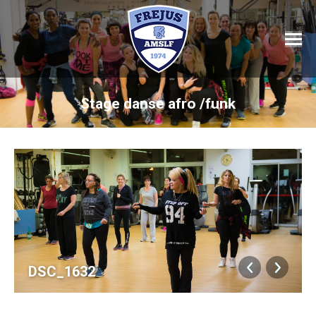
Stage danse afro /funk
DSC_1632