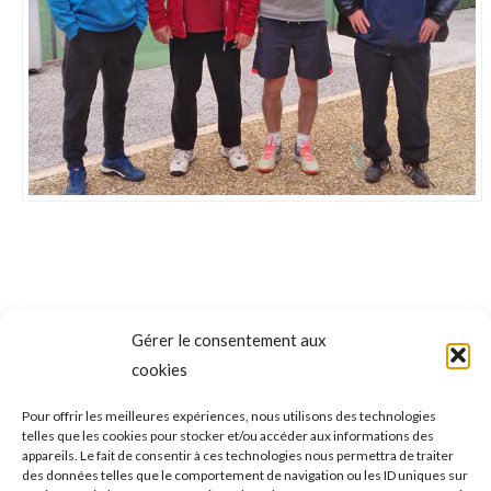
Gérer le consentement aux
NAVIGATION
cookies
ONGLET PRÉCÉDENT
DE
Tennis de table : intermède Critérium
Pour offrir les meilleures expériences, nous utilisons des technologies
telles que les cookies pour stocker et/ou accéder aux informations des
fédéral entre deux tours de championnat par
Onglet
COMMENTAIRE
appareils. Le fait de consentir à ces technologies nous permettra de traiter
précédent
équipes
des données telles que le comportement de navigation ou les ID uniques sur