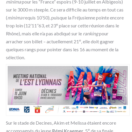
minima
pour les “France“ espoirs (9-10 juillet en Albigeois)
sur le 3000 m steeple. Ce sera difficile au temps en tout cas
(
minima
requis 10’50), puisque la Fréjusienne pointe encore
e
trop loin (12’11’’63, et 23
place sur cette réunion dans le
Rhône), mais elle n’a pas abdiqué sur le
ranking
pour
e
arracher son billet – actuellement 21
, elle doit gagner
quelques rangs pour pointer dans les 16 au moment de la
sélection.
Sur le stade de Decines, Akim et Melissa étaient encore
e
accompagnés du jeune
Rémi Kraemer
, 5
de sa finale