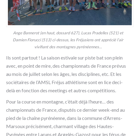
Ange Bannerot (en haut, dossard 627), Lucas Pradelles (521) et
Damien Fiorucci (513) ci-dessus, les Fréjusiens ont apprécié l’air
vivifiant des montagnes pyrénéennes…
Ils sont partout ! La saison estivale sur piste bat son plein
avec, en point de mire, des championnats de France prévus
au mois de juillet selon les âges, les disciplines, etc. Et les
sociétaires de l’AMSL Fréjus athlétisme sont en lice deci-
delà en fonction des meetings et autres compétitions.
Pour la course en montagne, c’était déjà l’heure… des
championnats de France, disputés ce dernier week-end au
pied de la chaîne pyrénéenne, dans la commune d’Arrens-
Marsoux précisément, charmant village des Hautes-
Pyrénées entre Laruns et Argelès-Gazost pour les férus de