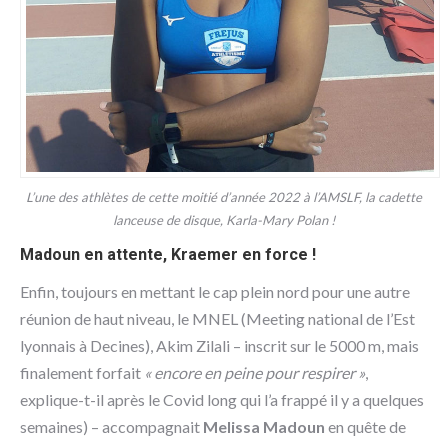
L’une des athlètes de cette moitié d’année 2022 à l’AMSLF, la cadette
lanceuse de disque, Karla-Mary Polan !
Madoun en attente, Kraemer en force !
Enfin, toujours en mettant le cap plein nord pour une autre
réunion de haut niveau, le MNEL (Meeting national de l’Est
lyonnais à Decines), Akim Zilali – inscrit sur le 5000 m, mais
finalement forfait
« encore en peine pour respirer »
,
explique-t-il après le Covid long qui l’a frappé il y a quelques
semaines) – accompagnait
Melissa Madoun
en quête de