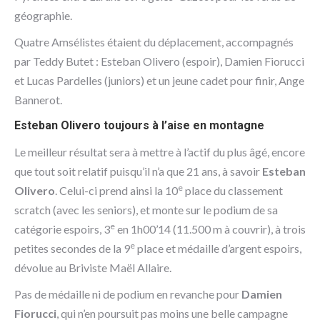
géographie.
Quatre Amsélistes étaient du déplacement, accompagnés
par Teddy Butet : Esteban Olivero (espoir), Damien Fiorucci
et Lucas Pardelles (juniors) et un jeune cadet pour finir, Ange
Bannerot.
Esteban Olivero toujours à l’aise en montagne
Le meilleur résultat sera à mettre à l’actif du plus âgé, encore
que tout soit relatif puisqu’il n’a que 21 ans, à savoir
Esteban
e
Olivero
. Celui-ci prend ainsi la 10
place du classement
scratch (avec les seniors), et monte sur le podium de sa
e
catégorie espoirs, 3
en 1h00’14 (11.500 m à couvrir), à trois
e
petites secondes de la 9
place et médaille d’argent espoirs,
dévolue au Briviste Maël Allaire.
Pas de médaille ni de podium en revanche pour
Damien
Fiorucci
, qui n’en poursuit pas moins une belle campagne