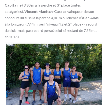
e
Capitaine
(3,30 m à la perche et 3
place toutes
catégories),
Vincent Manitch-Cassas
vainqueur de son
concours lui aussi à la perche 4,80 m ou encore d’
Alan Alaïs
e
à la longueur (7,44 m, perf’ niveau N2 et 2
place -> record
du club, mais pas record perso’, celui-ci restant de 7,55 m…
en 2016).