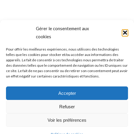
Gérer le consentement aux
NAVIGATION
cookies
ONGLET PRÉCÉDENT
DE
Carla Rapicano sur la route des
Pour offrir les meilleures expériences, nous utilisons des technologies
telles que les cookies pour stocker et/ou accéder aux informations des
championnats d’Europe VIRTUS de
Onglet
COMMENTAIRE
appareils. Le fait de consentir à ces technologies nous permettra de traiter
précédent
paranation !
des données telles que le comportement de navigation ou les ID uniques sur
ce site. Le fait de ne pas consentir ou de retirer son consentement peut avoir
un effet négatif sur certaines caractéristiques et fonctions.
ONGLET SUIVANT
La saison de tous les bonheurs des
Accepter
Onglet
pongistes fréjusiens !
suivant
Refuser
Voir les préférences