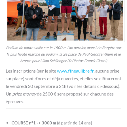
Podium de haute volée sur le 1500 m l’an dernier, avec Léo Bergère sur
la plus haute marche du podium, la 2e place de Paul Georgenthum et le
bronze pour Lilian Schlienger (© Photos Franck Cluzel)
Les inscriptions (sur le site
www.ffneaulibre.fr
, aucune prise
sur place) sont d’ores et déjà ouvertes, et elles se clôtureront
le vendredi 30 septembre à 21h (voir les détails ci-dessous).
Un
prize money
de 2500 € sera proposé sur chacune des
épreuves.
COURSE n°1 -> 3000 m
(à partir de 14 ans)