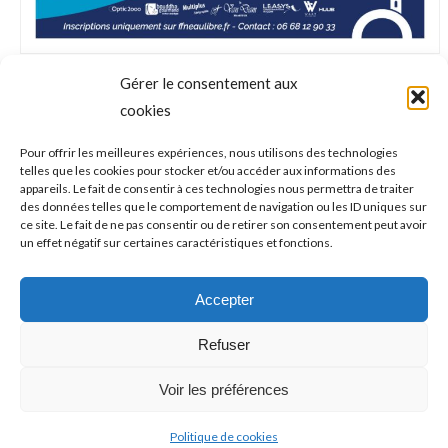
Gérer le consentement aux
cookies
NAVIGATION
Pour offrir les meilleures expériences, nous utilisons des technologies
telles que les cookies pour stocker et/ou accéder aux informations des
ONGLET PRÉCÉDENT
appareils. Le fait de consentir à ces technologies nous permettra de traiter
DE
Mathis Bellon : mini OGP, maxi champion et
des données telles que le comportement de navigation ou les ID uniques sur
Onglet
ce site. Le fait de ne pas consentir ou de retirer son consentement peut avoir
grand petit homme !
COMMENTAIRE
un effet négatif sur certaines caractéristiques et fonctions.
précédent
ONGLET SUIVANT
Accepter
NATATION : les échos de la section
Onglet
Refuser
suivant
Voir les préférences
Politique de cookies