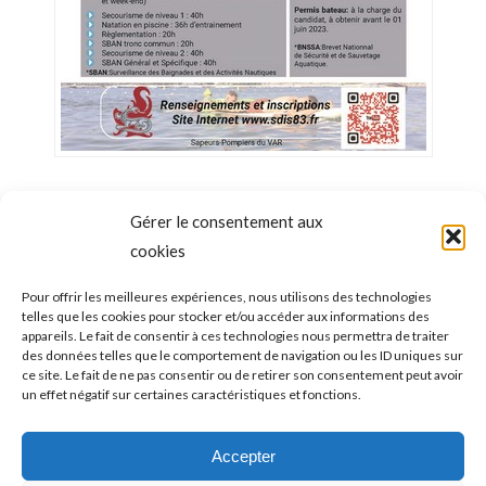
Gérer le consentement aux
cookies
NAVIGATION
ONGLET PRÉCÉDENT
Pour offrir les meilleures expériences, nous utilisons des technologies
DE
telles que les cookies pour stocker et/ou accéder aux informations des
TENNIS de TABLE : l’AMSLF connaît ses
appareils. Le fait de consentir à ces technologies nous permettra de traiter
adversaires pour la 2nde phase… et ce ne
Onglet
des données telles que le comportement de navigation ou les ID uniques sur
COMMENTAIRE
ce site. Le fait de ne pas consentir ou de retirer son consentement peut avoir
précédent
sera pas du gâteau !
un effet négatif sur certaines caractéristiques et fonctions.
ONGLET SUIVANT
Accepter
JOYEUX NOËL !!!
Onglet