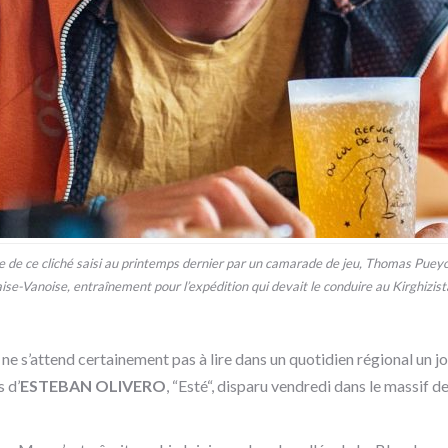
age de ce cliché saisi au printemps dernier par un camarade de jeu, Thomas Pueyo
taise-Vanoise, entraînement pour l’expédition qui devait le conduire au Kirghizi
on ne s’attend certainement pas à lire dans un quotidien régional un
 d’
ESTEBAN OLIVERO
, “Esté“, disparu vendredi dans le massif d