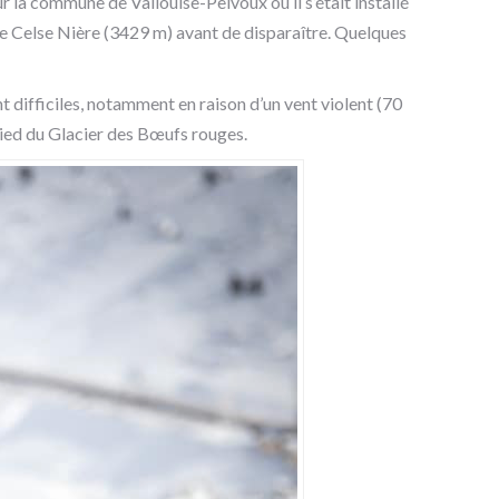
ur la commune de Vallouise-Pelvoux où il s’était installé
e Celse Nière (3429 m) avant de disparaître. Quelques
difficiles, notamment en raison d’un vent violent (70
pied du Glacier des Bœufs rouges.