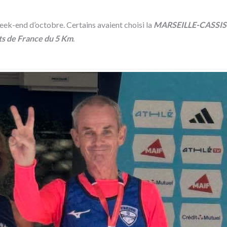
week-end d’octobre. Certains avaient choisi la
MARSEILLE-CASSIS
s de France du 5 Km
.