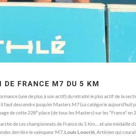
 DE FRANCE M7 DU 5 KM
rmance (une de plus à son actif) du retraité le plus actif de la sect
il faut descendre jusqu’en Masters M7 (sa catégorie aujourd’hui) pou
e
image de cette 228
place (de tous les Masters) sur les “France“ en 
rche de ces championnats de France du 5 Km… et une médaille d’arg
condes derrière le vainqueur M7,
Louis Louvrié
, Artésien qui coura