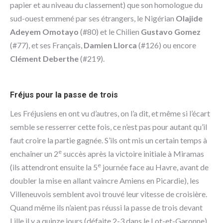
papier et au niveau du classement) que son homologue du
sud-ouest emmené par ses étrangers, le Nigérian
Olajide
Adeyem Omotayo
(#80) et le Chilien
Gustavo Gomez
(#77), et ses Français,
Damien Llorca
(#126) ou encore
Clément Deberthe
(#219).
Fréjus pour la passe de trois
Les Fréjusiens en ont vu d’autres, on l’a dit, et même si l’écart
semble se resserrer cette fois, ce n’est pas pour autant qu’il
faut croire la partie gagnée. S’ils ont mis un certain temps à
e
enchaîner un 2
succès après la victoire initiale à Miramas
e
(ils attendront ensuite la 5
journée face au Havre, avant de
doubler la mise en allant vaincre Amiens en Picardie), les
Villeneuvois semblent avoi trouvé leur vitesse de croisière.
Quand même ils n’aient pas réussi la passe de trois devant
Lille il y a quinze jours (défaite 2-3 dans le Lot-et-Garonne).