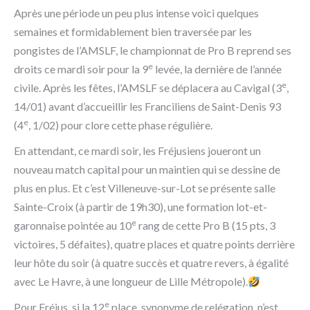
Après une période un peu plus intense voici quelques
semaines et formidablement bien traversée par les
pongistes de l’AMSLF, le championnat de Pro B reprend ses
e
droits ce mardi soir pour la 9
levée, la dernière de l’année
e
civile. Après les fêtes, l’AMSLF se déplacera au Cavigal (3
,
14/01) avant d’accueillir les Franciliens de Saint-Denis 93
e
(4
, 1/02) pour clore cette phase régulière.
En attendant, ce mardi soir, les Fréjusiens joueront un
nouveau match capital pour un maintien qui se dessine de
plus en plus. Et c’est Villeneuve-sur-Lot se présente salle
Sainte-Croix (à partir de 19h30), une formation lot-et-
e
garonnaise pointée au 10
rang de cette Pro B (15 pts, 3
victoires, 5 défaites), quatre places et quatre points derrière
leur hôte du soir (à quatre succès et quatre revers, à égalité
avec Le Havre, à une longueur de Lille Métropole).
e
Pour Fréjus, si la 12
place, synonyme de relégation, n’est