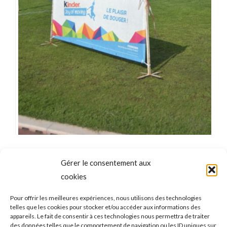
Gérer le consentement aux
Catégorie
Athlétisme
2021-09-09
cookies
Pour offrir les meilleures expériences, nous utilisons des technologies
telles que les cookies pour stocker et/ou accéder aux informations des
NAVIGATION
appareils. Le fait de consentir à ces technologies nous permettra de traiter
des données telles que le comportement de navigation ou les ID uniques sur
ONGLET PRÉCÉDENT