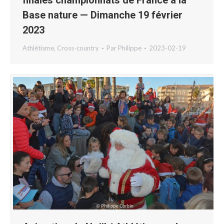
finales championnats de France à la
Base nature — Dimanche 19 février
2023
Athlétisme
,
Cross-country
Par
Philippe
2023-02-19