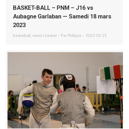
BASKET-BALL – PNM – J16 vs
Aubagne Garlaban — Samedi 18 mars
2023
basketball
,
seniors basket
Par
Philippe
2023-03-21