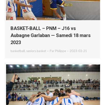
BASKET-BALL – PNM – J16 vs
Aubagne Garlaban — Samedi 18 mars
2023
basketball
,
seniors basket
Par
Philippe
2023-03-21