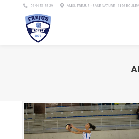
04 94 51 55 39
AMSL FRÉJUS - BASE NATURE , 1196 BOULEV
L’A
A