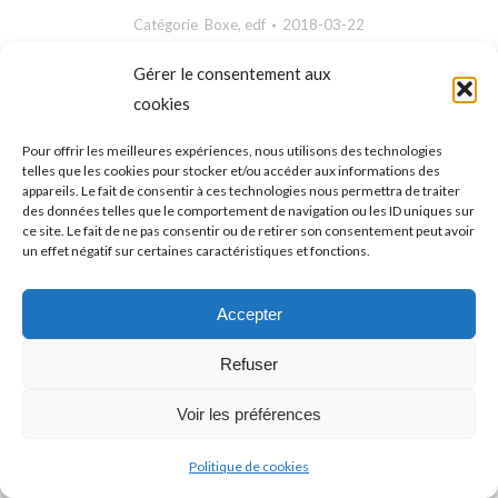
Catégorie
Boxe
,
edf
2018-03-22
Gérer le consentement aux
cookies
NAVIGATION
ONGLET PRÉCÉDENT
Pour offrir les meilleures expériences, nous utilisons des technologies
DE
telles que les cookies pour stocker et/ou accéder aux informations des
Nuit de l’eau 2018
Onglet
appareils. Le fait de consentir à ces technologies nous permettra de traiter
précédent
COMMENTAIRE
des données telles que le comportement de navigation ou les ID uniques sur
ce site. Le fait de ne pas consentir ou de retirer son consentement peut avoir
ONGLET SUIVANT
un effet négatif sur certaines caractéristiques et fonctions.
Gus Tamba Vs Otar Gogoberishvili
Onglet
suivant
Accepter
Refuser
Voir les préférences
Politique de cookies