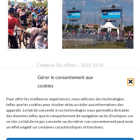
Catégorie
Roc d'Azur
2022-10-05
Gérer le consentement aux
cookies
NAVIGATION
ONGLET PRÉCÉDENT
Pour offrir les meilleures expériences, nous utilisons des technologies
DE
telles que les cookies pour stocker et/ou accéder aux informations des
PORT-FRÉJUS CANAL TROPHY – La
appareils. Le fait de consentir à ces technologies nous permettra de traiter
Onglet
sécurité n’a pas d’âge => 2 octobre 2022
des données telles que le comportement de navigation ou les ID uniques sur
COMMENTAIRE
précédent
ce site. Le fait de ne pas consentir ou de retirer son consentement peut avoir
un effet négatif sur certaines caractéristiques et fonctions.
ONGLET SUIVANT