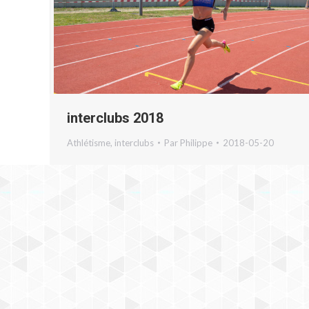
interclubs 2018
Athlétisme
,
interclubs
Par
Philippe
2018-05-20