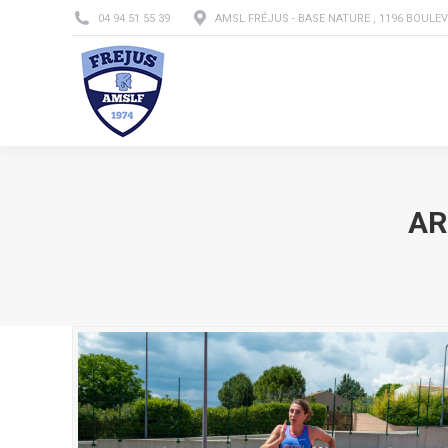
04 94 51 55 39
AMSL FRÉJUS - BASE NATURE , 1196 BOULEV
L’A
AR