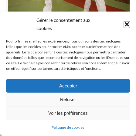
Gérer le consentement aux
cookies
Taekwondo ados
Pour offrir les meilleures expériences, nous utilisons des technologies
telles que les cookies pour stocker et/ou accéder aux informations des
Taekwondo
Par
Philippe
2018-02-02
appareils. Le fait de consentir à ces technologies nous permettra de traiter
Laisser un commentaire
des données telles que le comportement de navigation ou les ID uniques sur
ce site. Le fait de ne pas consentir ou de retirer son consentement peut avoir
un effet négatif sur certaines caractéristiques et fonctions.
Accepter
Refuser
Voir les préférences
Politique de cookies