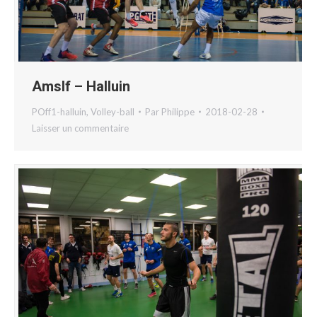
Amslf – Halluin
POff1-halluin
,
Volley-ball
Par
Philippe
2018-02-28
Laisser un commentaire