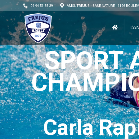
04 94 51 55 39
AMSL FRÉJUS - BASE NATURE , 1196 BOULEV
L’A
SPORT 
CHAMPIO
Carla Rapi