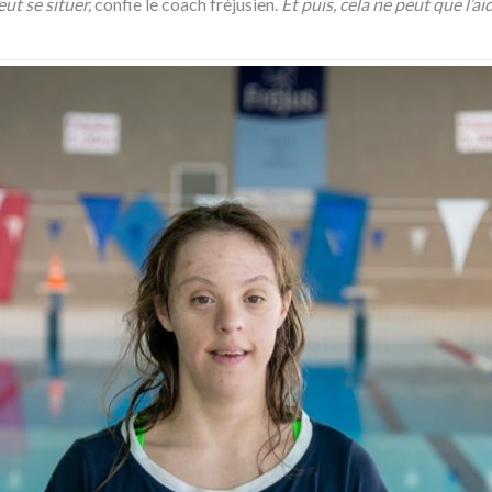
eut se situer,
confie le coach fréjusien.
Et puis, cela ne peut que l’a