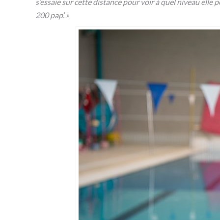
s’essaie sur cette distance pour voir à quel niveau elle p
200 pap’. »