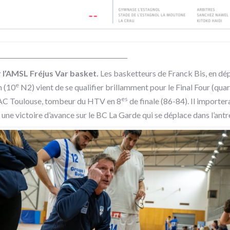
__________________________________________
 l’AMSL Fréjus Var basket.
Les basketteurs de Franck Bis, en dé
e
n (10
N2) vient de se qualifier brillamment pour le Final Four (qu
es
OAC Toulouse, tombeur du HTV en 8
de finale (86-84). Il importer
re une victoire d’avance sur le BC La Garde qui se déplace dans l’ant