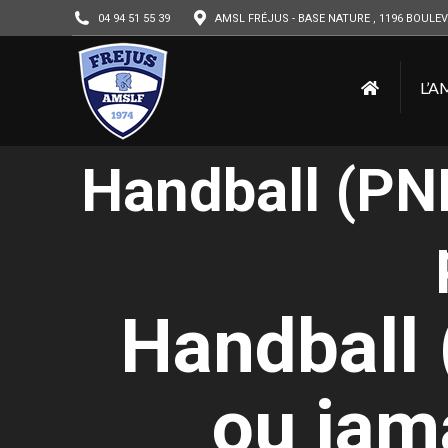
04 94 51 55 39
AMSL FRÉJUS - BASE NATURE , 1196 BOULEV
L’A
Handball (PNM
Handball
ou jam