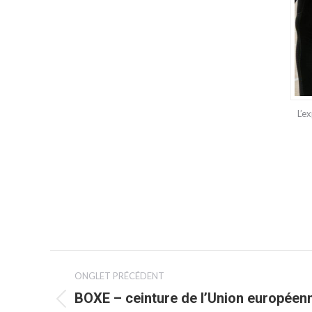
L’e
NAVIGATION
ONGLET PRÉCÉDENT
DE
BOXE – ceinture de l’Union européen
Onglet