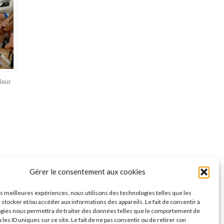
leur
Gérer le consentement aux cookies
les meilleures expériences, nous utilisons des technologies telles que les
ONGLET SUIVANT
 stocker et/ou accéder aux informations des appareils. Le fait de consentir à
gies nous permettra de traiter des données telles que le comportement de
: accompagner les espoirs du sport
 les ID uniques sur ce site. Le fait de ne pas consentir ou de retirer son