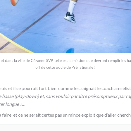
 et dans la ville de Cézanne SVP, telle est la mission que devront remplir les h
off de cette poule de Prénationale !
arois et il se pourrait fort bien, comme le craignait le coach amséli
e basse (play-down) et, sans vouloir paraître présomptueux par ra
rer longue »
…
à faire, et ce ne serait certes pas un mince exploit que d’aller cherche