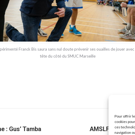
xpérimenté Franck Bis saura sans nul doute prévenir ses ouailles de jouer avec 
tête du côté du SMUC Marseille
Pour offrir 
cookies pour
ces technolo
ne : Gus’ Tamba
AMSLF Académie 
Onglet
navigation ou