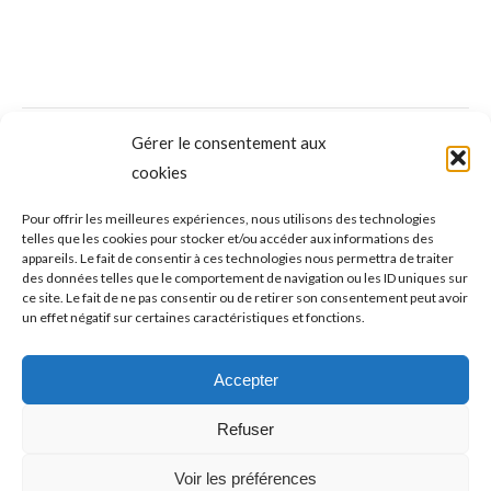
NAVIGATION
Gérer le consentement aux
ONGLET PRÉCÉDENT
DE
cookies
Covid-19 : nouvel allègement des
dispositions et restrictions sanitaires au 28
Onglet
COMMENTAIRE
Pour offrir les meilleures expériences, nous utilisons des technologies
telles que les cookies pour stocker et/ou accéder aux informations des
précédent
février
appareils. Le fait de consentir à ces technologies nous permettra de traiter
des données telles que le comportement de navigation ou les ID uniques sur
ce site. Le fait de ne pas consentir ou de retirer son consentement peut avoir
ONGLET SUIVANT
un effet négatif sur certaines caractéristiques et fonctions.
Handball (PNM – 14e et ultime journée de la
phase régulière) : le match ou jamais pour
Onglet
Accepter
suivant
l’AMSLF Val d’Argens
Refuser
Voir les préférences