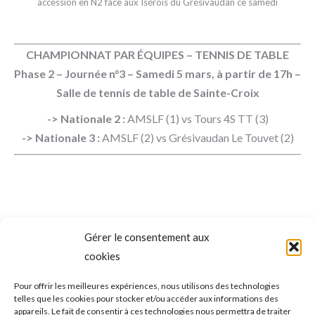
accession en N2 face aux Isérois du Grésivaudan ce samedi
CHAMPIONNAT PAR ÉQUIPES – TENNIS DE TABLE
Phase 2 – Journée n°3 – Samedi 5 mars, à partir de 17h –
Salle de tennis de table de Sainte-Croix
-> Nationale 2 :
AMSLF (1) vs Tours 4S TT (3)
-> Nationale 3 :
AMSLF (2) vs Grésivaudan Le Touvet (2)
Gérer le consentement aux
NAVIGATION
cookies
ONGLET PRÉCÉDENT
DE
AMSLF Académie : accompagner les
Pour offrir les meilleures expériences, nous utilisons des technologies
telles que les cookies pour stocker et/ou accéder aux informations des
espoirs du sport fréjusien vers le haut
Onglet
COMMENTAIRE
appareils. Le fait de consentir à ces technologies nous permettra de traiter