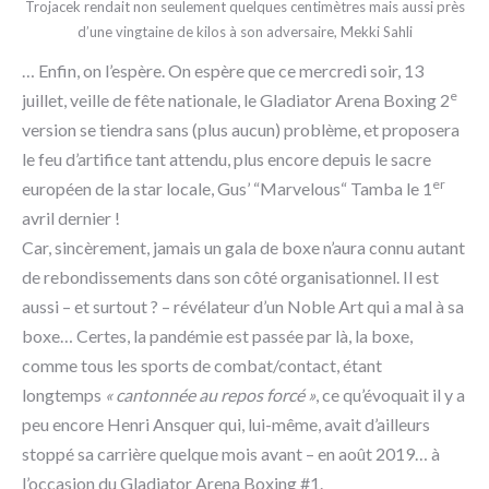
Trojacek rendait non seulement quelques centimètres mais aussi près
d’une vingtaine de kilos à son adversaire, Mekki Sahli
… Enfin, on l’espère. On espère que ce mercredi soir, 13
e
juillet, veille de fête nationale, le Gladiator Arena Boxing 2
version se tiendra sans (plus aucun) problème, et proposera
le feu d’artifice tant attendu, plus encore depuis le sacre
er
européen de la star locale, Gus’ “Marvelous“ Tamba le 1
avril dernier !
Car, sincèrement, jamais un gala de boxe n’aura connu autant
de rebondissements dans son côté organisationnel. Il est
aussi – et surtout ? – révélateur d’un Noble Art qui a mal à sa
boxe… Certes, la pandémie est passée par là, la boxe,
comme tous les sports de combat/contact, étant
longtemps
« cantonnée au repos forcé »
, ce qu’évoquait il y a
peu encore Henri Ansquer qui, lui-même, avait d’ailleurs
stoppé sa carrière quelque mois avant – en août 2019… à
l’occasion du Gladiator Arena Boxing #1.