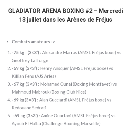
GLADIATOR ARENA BOXING #2 –
Mercredi
13 juillet dans les Arènes de Fréjus
Combats amateurs ->
-75 kg : (3×3’) :
Alexandre Marras (AMSL Fréjus boxe) vs
Geoffrey Lafforge
-69 kg (3×3’) :
Henry Ansquer (AMSL Fréjus boxe) vs
Killian Fenu (AJS Arles)
-67 kg (3×3’) :
Mohamed Ounai (Boxing Montfavet) vs
Mahmoud Mabrouk (Boxing Club Nice)
-69 kg(3×3’) :
Alan Gucciardi (AMSL Fréjus boxe) vs
Redouane Sedrati
-69 kg (3×3’) :
Amine Ouartani (AMSL Fréjus boxe) vs
Ayoub El Haiba (Challenge Boxning Marseille)