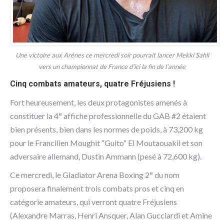
Une victoire aux Arènes ce mercredi soir pourrait lancer Mekki Sahli
vers un championnat de France d’ici la fin de l’année
Cinq combats amateurs, quatre Fréjusiens !
Fort heureusement, les deux protagonistes amenés à
e
constituer la 4
affiche professionnelle du GAB #2 étaient
bien présents, bien dans les normes de poids, à 73,200 kg
pour le Francilien Moughit “Guito“ El Moutaouakil et son
adversaire allemand, Dustin Ammann (pesé à 72,600 kg).
e
Ce mercredi, le Gladiator Arena Boxing 2
du nom
proposera finalement trois combats pros et cinq en
catégorie amateurs, qui verront quatre Fréjusiens
(Alexandre Marras, Henri Ansquer, Alan Gucciardi et Amine