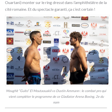
Ouartani) monter sur le ring dressé dans l’amphithéâtre de la
cité romaine. Et du spectacle garanti, ça c’est certain !
Moughit “Guito“ El Moutaouakil vs Dustin Ammann : le combat pro qui
vient compléter le programme de ce Gladiator Arena Boxing, 2e du
nom