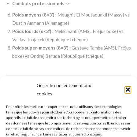
Combats professionnels ->
Poids moyens (8×3’) :
Moughit El Moutaouakil (Massy) vs
Dustin Ammann (Allemagne)
Poids lourds (6×3’) :
Mekki Sahli (AMSL Fréjus boxe) vs
Vaclav Trojacek (République tchèque)
Poids super-moyens (8×3’) :
Gustave Tamba (AMSL Fréjus
boxe) vs Ondrej Beruda (République tchèque)
NAVIGATION
Gérer le consentement aux
ONGLET PRÉCÉDENT
DE
cookies
Tennis de table – championnats par
équipes : la N2 s’avance pour le 24
Onglet
COMMENTAIRE
Pour offrir les meilleures expériences, nous utilisons des technologies
telles que les cookies pour stocker et/ou accéder aux informations des
précédent
septembre
appareils. Le fait de consentir à ces technologies nous permettra de traiter
des données telles que le comportement de navigation ou les ID uniques sur
ce site. Le fait de ne pas consentir ou de retirer son consentement peut avoir
ONGLET SUIVANT
un effet négatif sur certaines caractéristiques et fonctions.