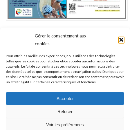
Gérer le consentement aux
NAVIGATION
cookies
ONGLET PRÉCÉDENT
DE
Ultra Trail – CCC® #2022 : Manon Gras
Pour offrir les meilleures expériences, nous utilisons des technologies
telles que les cookies pour stocker et/ou accéder aux informations des
termine son premier “100 bornes“ en un peu
Onglet
COMMENTAIRE
appareils. Le fait de consentir à ces technologies nous permettra de traiter
précédent
plus de 20h30
des données telles que le comportement de navigation ou les ID uniques sur
ce site. Le fait de ne pas consentir ou de retirer son consentement peut avoir
un effet négatif sur certaines caractéristiques et fonctions.
ONGLET SUIVANT
Saison 2022-2023 : l’opération PASS’SPORT
Accepter
Onglet
reconduite en cette rentrée !
suivant
Refuser
Voir les préférences