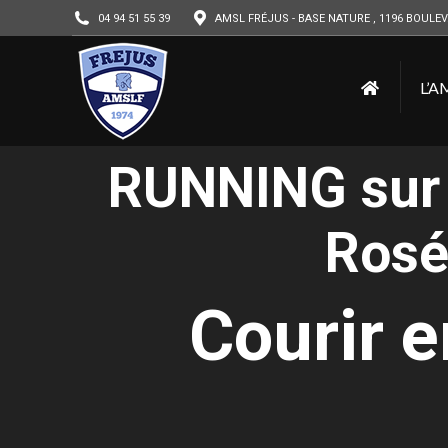
04 94 51 55 39
AMSL FRÉJUS - BASE NATURE , 1196 BOULEV
L’A
RUNNING sur 
Rosé
Courir 