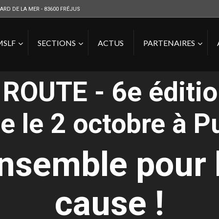
ARD DE LA MER - 83600 FRÉJUS
MSLF
SECTIONS
ACTUS
PARTENAIRES
ROUTE - 6e édition
e le 2 octobre à Pu
ensemble pour 
Vous êtes ici :
cause !