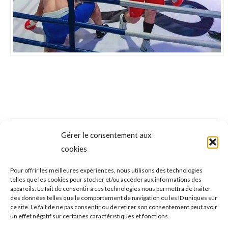
NAVIGATION
Gérer le consentement aux
ONGLET PRÉCÉDENT
DE
cookies
RUNNING sur ROUTE – 6e édition des
Foulées Rosées le 2 octobre à Puget : Courir
Onglet
COMMENTAIRE
Pour offrir les meilleures expériences, nous utilisons des technologies
telles que les cookies pour stocker et/ou accéder aux informations des
précédent
ensemble pour la bonne cause !
appareils. Le fait de consentir à ces technologies nous permettra de traiter
des données telles que le comportement de navigation ou les ID uniques sur
ce site. Le fait de ne pas consentir ou de retirer son consentement peut avoir
ONGLET SUIVANT
un effet négatif sur certaines caractéristiques et fonctions.
HANDBALL – Coupe régionale de Provence