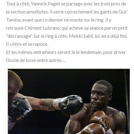
Tout à côté, Yannick Paget se partage avec les trois pros de
la section amsélistes. Il serre correctement les gants de Gus’
Tamba, avant que ce dernier ne monte sur le ring. Il y
retrouve Clément Lubrano, qui achève sa séance par un petit
“décrassage“. Sur le ring à côté, Mekki Sahli, lui, en a déjà fini.
Il s’étire et se repose.
Et les mêmes entraîneurs seront là le lendemain, pour driver
l’école de boxe entre autres…