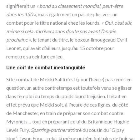
signifierait un
« bond au classement mondial, peut-être
dans les 150 »
, mais également un pas de plus vers un
combat pour le titre national chez les lourds.
« Oui, c’est sûr,
même si cela n’arrivera sans doute pas avant l’année
prochaine »
, le tenant du titre, le boxeur limougeaud Cyril
Leonet, qui avait d’ailleurs jusqu’au 15 octobre pour
remettre sa ceinture en jeu.
Une soif de combat inextanguible
Si le combat de Mekki Sahli n’est (pour l’heure) pas remis en
question, un autre contretemps est toutefois venu se glisser
dans l’emploi du temps du poids lourd fréjusien. Il était en
effet prévu que Mekki soit, à l’heure de ces lignes, du côté
de Manchester, en train de préparer son combat contre
Myronets… tout en préparant celui du Britannique Hughie
Lewis Fury.
Sparring-partner
attitré du cousin du “Gipsy
king“ Tyson Fury – celui-là même qui n’en finit plus de finir sa