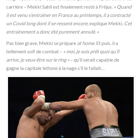
carrière – Mekki Sahli est finalement resté à Fréjus.
« Quand
il est venu s’entraîner en France au printemps, il a contracté
un Covid long dont il se ressent encore,
explique Mekki.
Cet
entraînement a donc été purement annulé. »
Pas bien grave, Mekki se prépare
at home
. Et puis, il a
tellement soif de combat –
« moi, je suis prêt quoi qu’il
arrive, je veux être sur le ring »
– qu’il serait capable de
gagne la capitale lettone à la nage s’il le fallait…