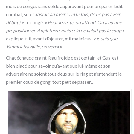
mois de congés sans solde auparavant pour préparer ledit
combat, se
« satisfait au moins cette fois, de ne pas avoir
débuté »
ce congé.
« Pour le reste, on attend. On a eu une
proposition en Angleterre, mais cela ne valait pas le coup »
,
explique-t-il, avant d’ajouter, œil malicieux,
« je sais que
Yannick travaille, on verra »
.
Chat échaudé craint l’eau froide c’est certain, et Gus’ est
bien placé pour savoir qu’avant que lui-même et son
adversaire ne soient tous deux sur le ring et n’entendent le
premier coup de gong, tout peut se passer…