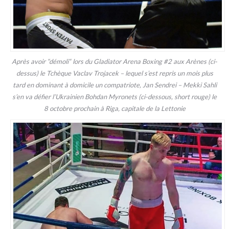
Après avoir “démoli“ lors du Gladiator Arena Boxing #2 aux Arènes (ci-
dessus) le Tchèque Vaclav Trojacek – lequel s’est repris un mois plus
tard en dominant à domicile un compatriote, Jan Sendrei – Mekki Sahli
s’en va défier l’Ukrainien Bohdan Myronets (ci-dessous, short rouge) le
8 octobre prochain à Riga, capitale de la Lettonie