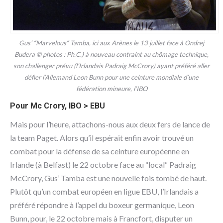
Gus’ “Marvelous“ Tamba, ici aux Arènes le 13 juillet face à Ondrej
Budera © photos : Ph.C.) à nouveau contraint au chômage technique,
son challenger prévu (l’Irlandais Padraig McCrory) ayant préféré aller
défier l’Allemand Leon Bunn pour une ceinture mondiale d’une
fédération mineure, l’IBO
Pour Mc Crory, IBO > EBU
Mais pour l’heure, attachons-nous aux deux fers de lance de
la team Paget. Alors qu’il espérait enfin avoir trouvé un
combat pour la défense de sa ceinture européenne en
Irlande (à Belfast) le 22 octobre face au “local“ Padraig
McCrory, Gus’ Tamba est une nouvelle fois tombé de haut.
Plutôt qu’un combat européen en ligue EBU, l’Irlandais a
préféré répondre à l’appel du boxeur germanique, Leon
Bunn, pour, le 22 octobre mais à Francfort, disputer un