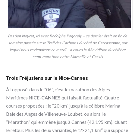
Bastien Neyrat, ici avec Rodolphe Pogorely – ce dernier était en fin de
semaine passée sur le Trail des Cathares du côté de Carcassonne, sur
lequel nous reviendrons ce mardi – a couru la 43e édition du célèbre
semi-marathon entre Marseille et Cassis
Trois Fréjusiens sur le Nice-Cannes
À l’opposé, dans le “06“, c’est le marathon des Alpes-
Maritimes
NICE-CANNES
qui faisait l’actualité. Quatre
courses proposées : le “20 km“ jusqu’à la célèbre Marina
Baie des Anges de Villeneuve-Loubet, ou alors, le
“Marathon“ qui emmène jusqu’à Cannes (42,195 km).icluant
le retour. Plus les deux variantes, le “2×21,1 km“ qui suppose