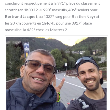
e
concluront respectivement à la 971
place du classement
e
e
scratch (en 1h30’12 -> 920
masculin, 406
senior) pour
e
Bertrand Jacquot
, au 4332
rang pour
Bastien Neyrat
,
e
les 20 km couverts en 1h46’45 pour une 3817
place
e
masculine, la 432
chez les Masters 2.