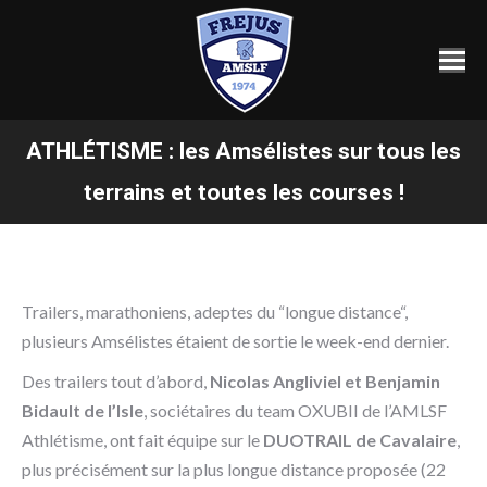
ATHLÉTISME : les Amsélistes sur tous les
Vous êtes ici :
terrains et toutes les courses !
Trailers, marathoniens, adeptes du “longue distance“,
plusieurs Amsélistes étaient de sortie le week-end dernier.
Des trailers tout d’abord,
Nicolas Angliviel et Benjamin
Bidault de l’Isle
, sociétaires du team OXUBII de l’AMLSF
Athlétisme, ont fait équipe sur le
DUOTRAIL de Cavalaire
,
plus précisément sur la plus longue distance proposée (22