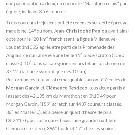
une participation à deux, ou encore le “Marathon relais“ par
équipe, incluant 3 à 6 coureurs.
Trois coureurs fréjusiens ont été recensés sur cette épreuve
e
maralpine, 14
du nom.
Jean-Christophe Panlou
avait ainsi
opté pour le “20 km“, franchissant la ligne à Villeneuve-
Loubet 1h10’22 après être parti de la Promenade des
e
Anglais, ce qui l’amène à une belle 19
place scratch (1580
e
classés), 10
dans sa catégorie seniors (et un joli chrono de
37’12 à la barre symbolique des 10 km) !
Performances tout aussi remarquables auront été celles de
Morgan Garcin
et
Clémence Tesdeco
, tous deux partis à
l’assaut des 42,195 km du Marathon : en 3h10’49 pour
e
Morgan Garcin, (159
scratch sur 4437 coureurs classés,
e
36
en Master 0), en à peine un quart d’heure de plus
(3h24’17) pour celle qui est aussi une grande triathlète,
e
e
Clémence Tesdeco, 396
finale et 17
chez les seniors