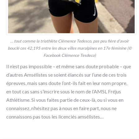
… tout comme la triathlète Clémence Tedesco, pas peu fière d’avoir
bouclé ces 42,195 entre les deux villes maralpines en 17e féminine (©
Facebook Clémence Tesdeco)
Il n’est pas impossible – et même sans doute probable – que
d’autres Amsélistes se soient élancés sur l’une de ces trois
épreuves, mais sans doute l’ont-ils fait en leur nom propre,
en tout cas sans s’inscrire sous le nom de l’AMSL Fréjus
Athlétisme. Si vous faites partie de ceux-là, ou si vous en
connaissez, n’hésitez pas à nous en faire part, nous ne
connaissons pas tous les licenciés amsélistes…