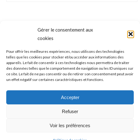
Gérer le consentement aux
NAVIGATION
cookies
ONGLET PRÉCÉDENT
DE
TENNIS de TABLE (chpts par équipes – J6) :
Pour offrir les meilleures expériences, nous utilisons des technologies
telles que les cookies pour stocker et/ou accéder aux informations des
pas le meilleur week-end qui soit pour
Onglet
COMMENTAIRE
appareils. Le fait de consentir à ces technologies nous permettra de traiter
précédent
Fréjus
des données telles que le comportement de navigation ou les ID uniques sur
ce site. Le fait de ne pas consentir ou de retirer son consentement peut avoir
un effet négatif sur certaines caractéristiques et fonctions.
ONGLET SUIVANT
Un dimanche particulièrement sportif pour le
Accepter
Onglet
TÉLÉTHON #2022
suivant
Refuser
Voir les préférences