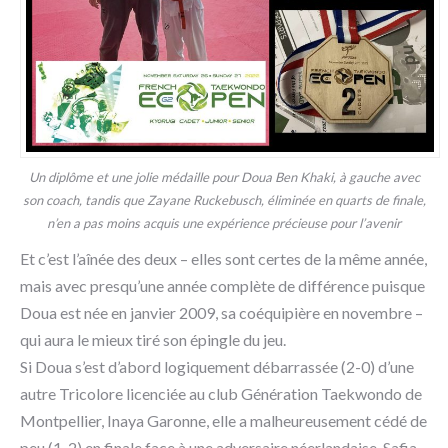
Un diplôme et une jolie médaille pour Doua Ben Khaki, à gauche avec
son coach, tandis que Zayane Ruckebusch, éliminée en quarts de finale,
n’en a pas moins acquis une expérience précieuse pour l’avenir
Et c’est l’aînée des deux – elles sont certes de la même année,
mais avec presqu’une année complète de différence puisque
Doua est née en janvier 2009, sa coéquipière en novembre –
qui aura le mieux tiré son épingle du jeu.
Si Doua s’est d’abord logiquement débarrassée (2-0) d’une
autre Tricolore licenciée au club Génération Taekwondo de
Montpellier, Inaya Garonne, elle a malheureusement cédé de
peu (1-2) en finale face à une adversaire néerlandaise, Safia