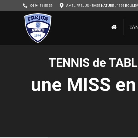
04 94 51 55 39
AMSL FRÉJUS - BASE NATURE , 1196 BOULEV
L’A
TENNIS de TABLE
une MISS en 