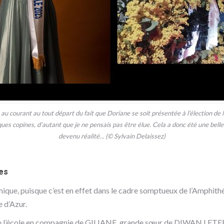
au courant au tout départ du fait que Doriane se soit présentée à l’élection de
ues copines, d’autant que je ne pensais pas être élue. Cela a donc été une belle
devenu réalité… (© Sylvain Delaissez)
es
hique, puisque c’est en effet dans le cadre somptueux de l’Amph
e d’Azur.
 l’école en compagnie de GILIANE, grande sœur de DIWAN LETERME,