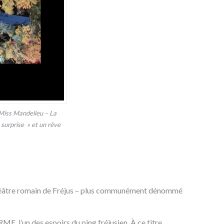
 Miss Mandelieu – La
 surprise » et un rêve
ithéâtre romain de Fréjus – plus communément dénommé
 l’un des espoirs du ping fréjusien. À ce titre