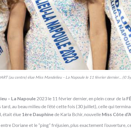
 (au centre) élue Miss Mandelieu – La Napoule le 11 février dernier… (© Syl
ieu – La Napoule
2023 le 11 février dernier, en plein cœur de la
F
tard, au beau milieu de l’été cette fois (30 juillet), celle qui term
, était élue
1ère Dauphine
de Karla Bchir, nouvelle
Miss Côte d’
rt entre Doriane et le “ping“ fréjusien, plus exactement l’ouverture,