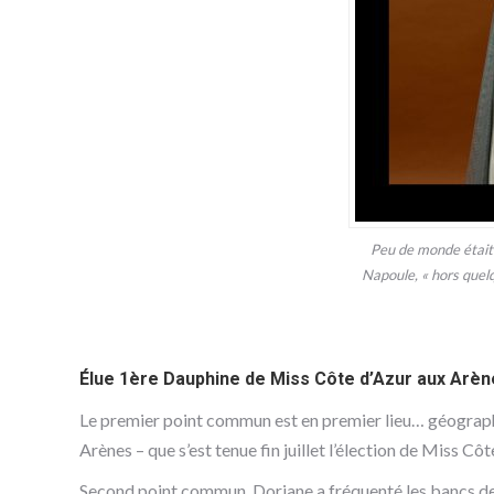
Peu de monde était 
Napoule, « hors quelq
Élue 1ère Dauphine de Miss Côte d’Azur aux Arèn
Le premier point commun est en premier lieu… géograp
Arènes – que s’est tenue fin juillet l’élection de Miss Côt
Second point commun, Doriane a fréquenté les bancs de