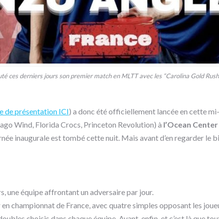
 ces derniers jours son premier match en MLTT avec les “Carolina Gold Rush
le de présentation ICI
) a donc été officiellement lancée en cette m
ago Wind, Florida Crocs, Princeton Revolution) à
l’Ocean Cente
urnée inaugurale est tombé cette nuit. Mais avant d’en regarder le b
, une équipe affrontant un adversaire par jour.
n championnat de France, avec quatre simples opposant les joueurs in
s doubles choisis dans chaque équipe.
Avant, enfin, et c’est là que t