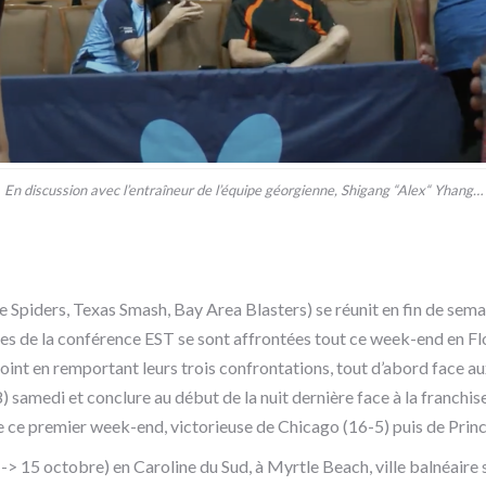
En discussion avec l’entraîneur de l’équipe géorgienne, Shigang “Alex“ Yhang…
e Spiders, Texas Smash, Bay Area Blasters) se réunit en fin de sema
hises de la conférence EST se sont affrontées tout ce week-end en Fl
le point en remportant leurs trois confrontations, tout d’abord face 
 samedi et conclure au début de la nuit dernière face à la franchise
ce premier week-end, victorieuse de Chicago (16-5) puis de Princ
> 15 octobre) en Caroline du Sud, à Myrtle Beach, ville balnéaire su