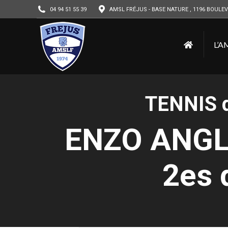
04 94 51 55 39
AMSL FRÉJUS - BASE NATURE , 1196 BOULEV
L’A
TENNIS d
ENZO ANGLE
2es 