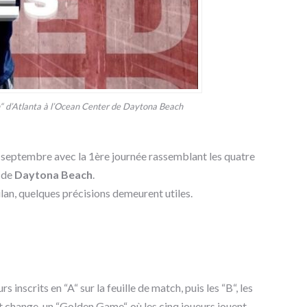
“ d’Atlanta à l’Ocean Center de Daytona Beach
i-septembre avec la 1ère journée rassemblant les quatre
r
de
Daytona Beach
.
ilan, quelques précisions demeurent utiles.
scrits en “A“ sur la feuille de match, puis les “B“, les
out change, un “Golden Game“, où les cinq joueurs jouent