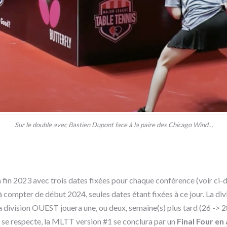
Sur le double avec Bastien Dupont face à la paire des Chicago Wind…
 fin 2023 avec trois dates fixées pour chaque conférence (voir ci-
 compter de début 2024, seules dates étant fixées à ce jour.
La div
 la division OUEST jouera une, ou deux, semaine(s) plus tard (26 -> 28
se respecte, la MLTT version #1 se conclura par un
Final Four en 