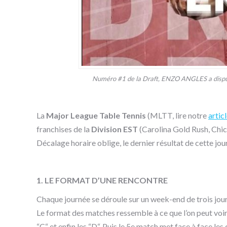
Numéro #1 de la Draft, ENZO ANGLES a disputé
La
Major League Table Tennis
(MLTT, lire notre
artic
franchises de la
Division EST
(Carolina Gold Rush, Chic
Décalage horaire oblige, le dernier résultat de cette jo
1. LE FORMAT D’UNE RENCONTRE
Chaque journée se déroule sur un week-end de trois jours
Le format des matches ressemble à ce que l’on peut voir e
“C“ et enfin les “D“. Puis le 5e match met face à face le