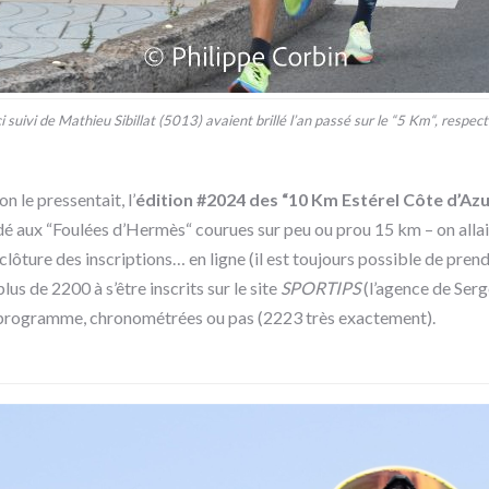
i suivi de Mathieu Sibillat (5013) avaient brillé l’an passé sur le “5 Km“, respec
n le pressentait, l’
édition #2024 des “10 Km Estérel Côte d’Azu
é aux “Foulées d’Hermès“ courues sur peu ou prou 15 km – on allait
clôture des inscriptions… en ligne (il est toujours possible de prend
lus de 2200 à s’être inscrits sur le site
SPORTIPS
(l’agence de Ser
au programme, chronométrées ou pas (2223 très exactement).