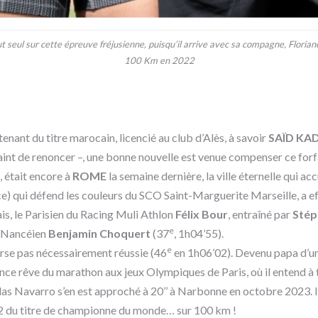
t seul sur cette épreuve fréjusienne, puisqu’il arrive avec sa compagne, Flor
100 Km en 2022
tenant du titre marocain, licencié au club d’Alès, à savoir
SAÏD K
int de renoncer –, une bonne nouvelle est venue compenser ce forfai
1, était encore à
ROME
la semaine dernière, la ville éternelle qui a
nce) qui défend les couleurs du SCO Saint-Marguerite Marseille, a 
çais, le Parisien du Racing Muli Athlon
Félix Bour
, entraîné par
Stép
e
e Nancéien
Benjamin Choquert
(37
, 1h04’55).
e
ourse pas nécessairement réussie (46
en 1h06’02). Devenu papa d’un 
vence rêve du marathon aux jeux Olympiques de Paris, où il entend à
olas Navarro s’en est approché à 20’’ à Narbonne en octobre 2023.
022 du titre de championne du monde… sur 100 km !