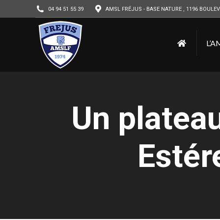
04 94 51 55 39
AMSL FRÉJUS - BASE NATURE , 1196 BOULEV
L’A
Un plateau
Estér