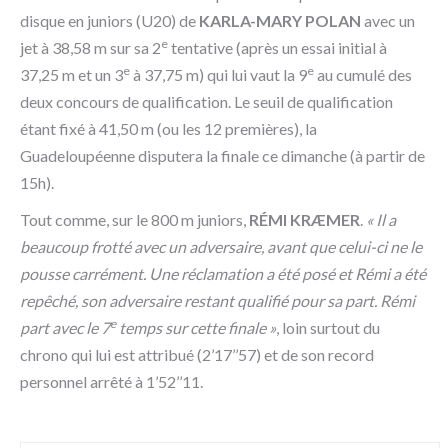
disque en juniors (U20) de
KARLA-MARY POLAN
avec un
e
jet à 38,58 m sur sa 2
tentative (après un essai initial à
e
e
37,25 m et un 3
à 37,75 m) qui lui vaut la 9
au cumulé des
deux concours de qualification. Le seuil de qualification
étant fixé à 41,50 m (ou les 12 premières), la
Guadeloupéenne disputera la finale ce dimanche (à partir de
15h).
Tout comme, sur le 800 m juniors,
RÉMI KRÆMER
.
« Il a
beaucoup frotté avec un adversaire, avant que celui-ci ne le
pousse carrément. Une réclamation a été posé et Rémi a été
repêché, son adversaire restant qualifié pour sa part. Rémi
e
part avec le 7
temps sur cette finale »
, loin surtout du
chrono qui lui est attribué (2’17’’57) et de son record
personnel arrêté à 1’52’’11.