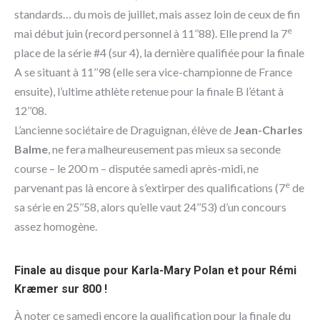
standards… du mois de juillet, mais assez loin de ceux de fin
e
mai début juin (record personnel à 11’’88). Elle prend la 7
place de la série #4 (sur 4), la dernière qualifiée pour la finale
A se situant à 11’’98 (elle sera vice-championne de France
ensuite), l’ultime athlète retenue pour la finale B l’étant à
12’’08.
L’ancienne sociétaire de Draguignan, élève de
Jean-Charles
Balme
, ne fera malheureusement pas mieux sa seconde
course – le 200 m – disputée samedi après-midi, ne
e
parvenant pas là encore à s’extirper des qualifications (7
de
sa série en 25’’58, alors qu’elle vaut 24’’53) d’un concours
assez homogène.
Finale au disque pour Karla-Mary Polan et pour Rémi
Kræmer sur 800 !
À noter ce samedi encore la qualification pour la finale du