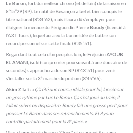
Le Baron
, fort du meilleur chrono (et de loin) de la saison en
8’15’’29 (RP). Le natif de Besançon a bel et bien conquis le
titre national (8’34’’62), mais il aura dû s’employer pour
éloigner la menace du Périgourdin
Pierre Boudy
(licencié à
l’A3T Tours), lequel aura eu la bonne idée de battre son
record personnel sur cette finale (8’35’’51).
Regardant tout cela d’un peu plus loin, le Fréjusien
AYOUB
EL AMANI
, isolé (son premier poursuivant à une douzaine de
secondes) s’approchera de son RP (8’43’’51) pour venir
e
s’installer sur la 3
marche du podium (8’45’’66).
Akim Zilali :
« Ç’a été une course idéale pour lui, lancée sur
un gros rythme par Luc Le Baron. Ça s’est joué au train, il
fallait suivre ou disparaître. Boudy fait une grosse perf’ pour
pousser Le Baron dans ses retranchements. Et Ayoub
e
contrôle parfaitement pour la 3
place. »
Vice-champion de France “Open“ et en argent il y a une