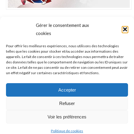
Gérer le consentement aux
NAVIGATION
cookies
ONGLET PRÉCÉDENT
DE
ATHLÉTISME – Médailles pour les
Pour offrir les meilleures expériences, nous utilisons des technologies
telles que les cookies pour stocker et/ou accéder aux informations des
Amsélistes aux “France Avenir“ à Albi ce
Onglet
COMMENTAIRE
appareils. Le fait de consentir à ces technologies nous permettra de traiter
précédent
week-end ?
des données telles que le comportement de navigation ou les ID uniques sur
ce site. Le fait de ne pas consentir ou de retirer son consentement peut avoir
un effet négatif sur certaines caractéristiques et fonctions.
ONGLET SUIVANT
ATHLÉTISME – “France U18-U20-U23“ : de
Accepter
Onglet
belles promesses… d’avenir
suivant
Refuser
Voir les préférences
Politique de cookies