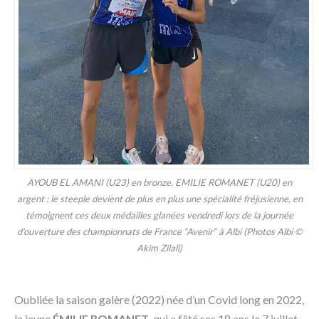
AYOUB EL AMANI (U23) en bronze, EMILIE ROMANET (U20) en
argent : le steeple devient de plus en plus une spécialité fréjusienne, en
témoignent ces deux médailles glanées vendredi lors de la journée
d’ouverture des championnats de France “Avenir“ à Albi (Photos Albi ©
Akim Zilali)
Oubliée la saison galère (2022) née d’un Covid long en 2022,
la jeune
ÉMILIE ROMANET
, qui a fêté ses 18 ans le 7 juillet