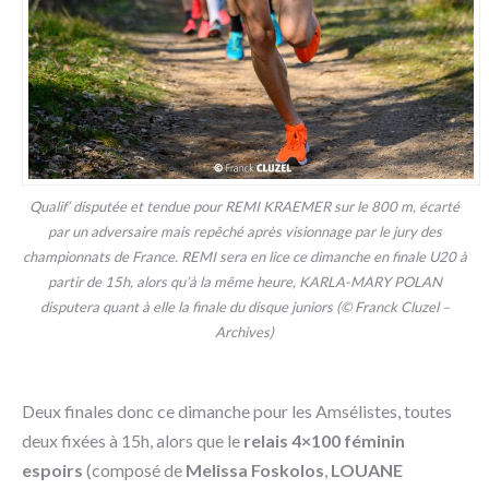
Qualif’ disputée et tendue pour REMI KRAEMER sur le 800 m, écarté
par un adversaire mais repêché après visionnage par le jury des
championnats de France. REMI sera en lice ce dimanche en finale U20 à
partir de 15h, alors qu’à la même heure, KARLA-MARY POLAN
disputera quant à elle la finale du disque juniors (© Franck Cluzel –
Archives)
Deux finales donc ce dimanche pour les Amsélistes, toutes
deux fixées à 15h, alors que le
relais 4×100 féminin
espoirs
(composé de
Melissa Foskolos
,
LOUANE