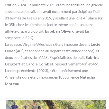
édition 2024. La lauréate 2023 était une férue et une grande
spécialiste de trail, elle avait notamment participé au Trail
e
d’Hermès de Fréjus en 2019, y scellant une jolie 4
place sur
le 35K chez les féminines (cette même année, un autre
athlète disparu trop tôt,
Esteban Olivero
, avait lui
remporté le 22K).
L’an passé, Virginie Wieshaus s’était imposée devant
Lucie
e
Ollier
(40
, et annoncée au départ cette année encore), et
deux sociétaires de l’AMSLF spécialistes de trail,
Sabrina
e
e
Dzipzeff
et
Carole Combet
, respectivement 43
et 46
.
L’année précédente (2023), c’était précisément une
Amséliste qui s’était imposée, en l’occurrence
Natacha
Moreau
.