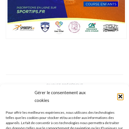
NAVIGATION
ONGLET PRÉCÉDENT
DE
Gérer le consentement aux
VTT – Championnats du monde de Pal
cookies
Arinsal en Andorre DHI Élites féminines :
COMMENTAIRE
Onglet
triplé pour “VALI“ HÖLL, 5e place pour LISA
Pour offrir les meilleures expériences, nous utilisons des technologies
précédent
telles que les cookies pour stocker et/ou accéder aux informations des
BAUMANN
appareils. Le fait de consentir à ces technologies nous permettra de traiter
des données telles que le comportement de navigation ou les ID uniques sur