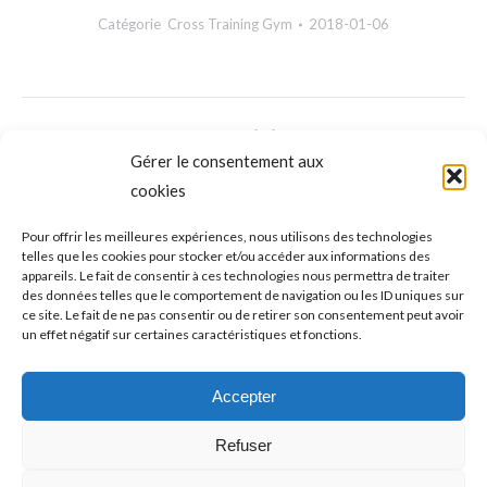
Catégorie
Cross Training Gym
2018-01-06
NAVIGATION
ONGLET PRÉCÉDENT
DE
Gérer le consentement aux
L’arbre de Noël 2017
Onglet
cookies
précédent
COMMENTAIRE
ONGLET SUIVANT
Pour offrir les meilleures expériences, nous utilisons des technologies
telles que les cookies pour stocker et/ou accéder aux informations des
Gala de boxe 2017
Onglet
appareils. Le fait de consentir à ces technologies nous permettra de traiter
suivant
des données telles que le comportement de navigation ou les ID uniques sur
ce site. Le fait de ne pas consentir ou de retirer son consentement peut avoir
un effet négatif sur certaines caractéristiques et fonctions.
LAISSER UN COMMENTAIRE
Accepter
Vous devez être
connecté
pour commenter.
Refuser