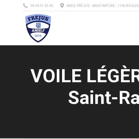
04 94 51 55 39
AMSL FRÉJUS - BASE NATURE , 1196 BOULEV
L’A
VOILE LÉGÈRE
Saint-Ra