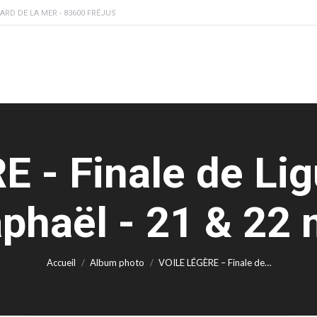
ARD DE LA MER - 83600 FRÉJUS
MSLF
SECTIONS
ACTUS
PARTENAIRES
 - Finale de Ligu
phaël - 21 & 22
Vous êtes ici :
Accueil
Album photo
VOILE LÉGÈRE – Finale de…