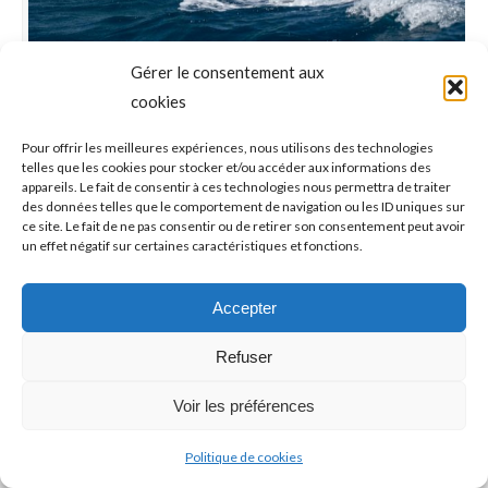
Gérer le consentement aux
VOILE LÉGÈRE – Finale de Ligue ->
cookies
Fréjus – Saint-Raphaël – 21 & 22 mai
Pour offrir les meilleures expériences, nous utilisons des technologies
2022
telles que les cookies pour stocker et/ou accéder aux informations des
appareils. Le fait de consentir à ces technologies nous permettra de traiter
Voile
Par
Philippe
2022-05-22
des données telles que le comportement de navigation ou les ID uniques sur
ce site. Le fait de ne pas consentir ou de retirer son consentement peut avoir
un effet négatif sur certaines caractéristiques et fonctions.
Accepter
Refuser
Voir les préférences
Politique de cookies