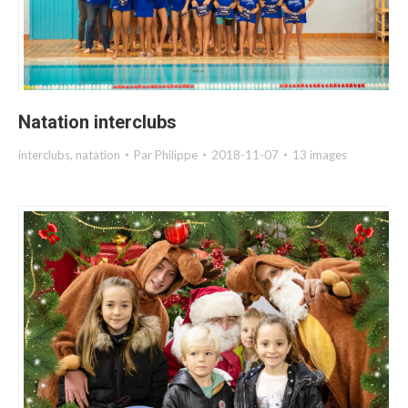
Natation interclubs
interclubs
,
natation
Par
Philippe
2018-11-07
13 images