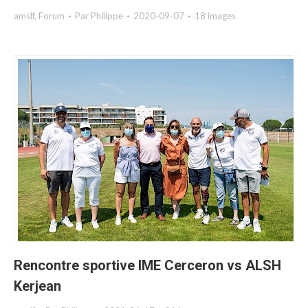
amslf
,
Forum
Par
Philippe
2020-09-07
18 images
Rencontre sportive IME Cerceron vs ALSH
Kerjean