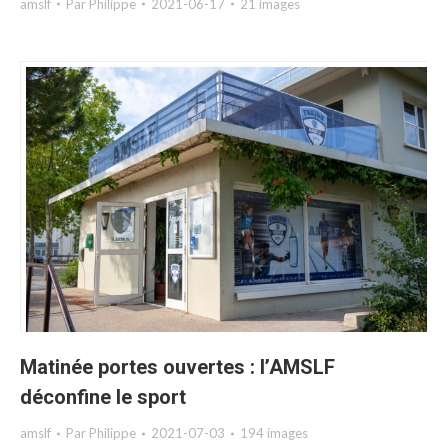
amslf
Par
Philippe
2021-06-17
21 images
Matinée portes ouvertes : l’AMSLF
déconfine le sport
amslf
Par
Philippe
2021-07-03
194 images