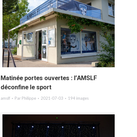
Matinée portes ouvertes : l’AMSLF
déconfine le sport
amslf
Par
Philippe
2021-07-03
194 images