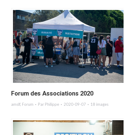
Forum des Associations 2020
amslf
,
Forum
Par
Philippe
2020-09-07
18 images