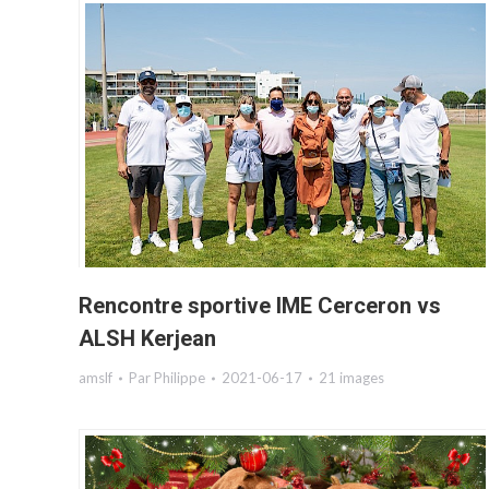
Rencontre sportive IME Cerceron vs
ALSH Kerjean
amslf
Par
Philippe
2021-06-17
21 images