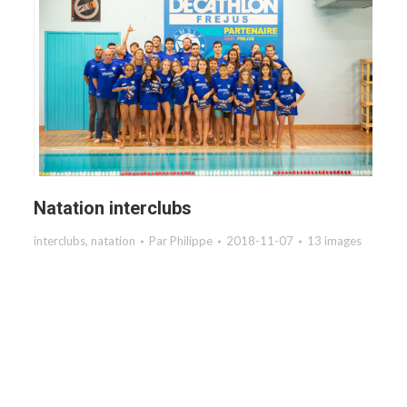
Natation interclubs
interclubs
,
natation
Par
Philippe
2018-11-07
13 images