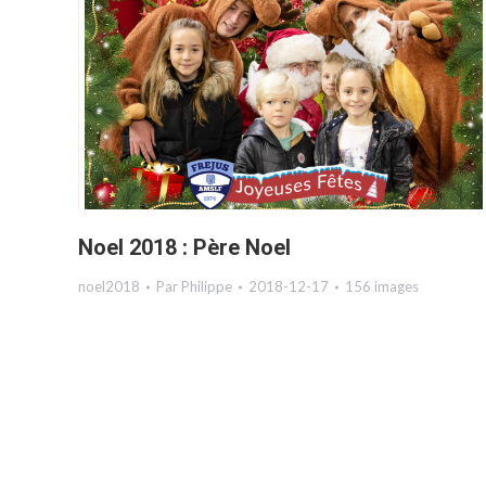
Noel 2018 : Père Noel
noel2018
Par
Philippe
2018-12-17
156 images