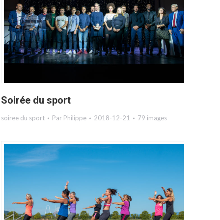
Soirée du sport
soiree du sport
Par
Philippe
2018-12-21
79 images