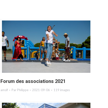
Forum des associations 2021
amslf
Par
Philippe
2021-09-06
119 images