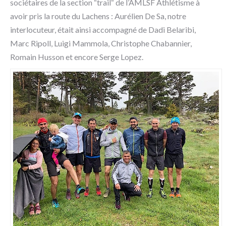
sociétaires de la section “trail“ de l’AMLSF Athlétisme à
avoir pris la route du Lachens : Aurélien De Sa, notre
interlocuteur, était ainsi accompagné de Dadi Belaribi,
Marc Ripoll, Luigi Mammola, Christophe Chabannier,
Romain Husson et encore Serge Lopez.