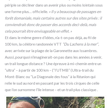
périple se décliner dans un avenir plus ou moins lointain sous
une forme plus… officielle.
« Il y a beaucoup de passages en
forêt domaniale, mais certains autres sur des sites privés : il
conviendrait donc de passer des accords deci-delà, mais
cela pourrait être envisageable en effet. »
Et dans le même genre d’idées, n’a-t-on pas déjà, au fil de
100 km, la célèbre randonnée VTT
“Du Lachens à la mer“
,
avec arrivée sur la plage de la Garonnette aux Issambres.
Aussi, pourquoi n’imaginerait-on pas dans les années à venir,
un trail longue distance ? Une épreuve à mi-chemin entre un
“ultra“ – à partir de 100 km – (“l’UTMB“ (Ultra-trail du
Mont-Blanc ou “La Diagonale des fous“ à la Réunion qui
relie le sud au nord en passant par les trois cirques de celle
que l’on surnomme l’île intense – et un trail plus classique .