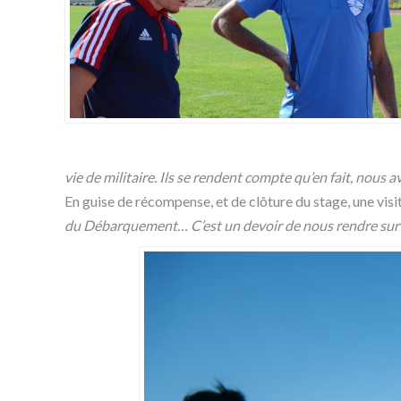
vie de militaire. Ils se rendent compte qu’en fait, nous a
En guise de récompense, et de clôture du stage, une visite 
du Débarquement… C’est un devoir de nous rendre sur c