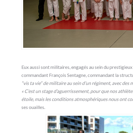
Eux aussi sont militaires, engagés au sein du prestigieux
commandant François Sentagne, commandant la structure
“vis ta vie“ de militaire au sein d’un régiment, avec des
« C’est un stage d’aguerrissement, pour que nos athlètes 
étoile, mais les conditions atmosphériques nous ont cont
ses ouailles.