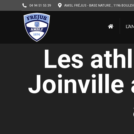
04 94 51 55 39
AMSL FRÉJUS - BASE NATURE , 1196 BOULEV
L’A
Les athl
Joinville