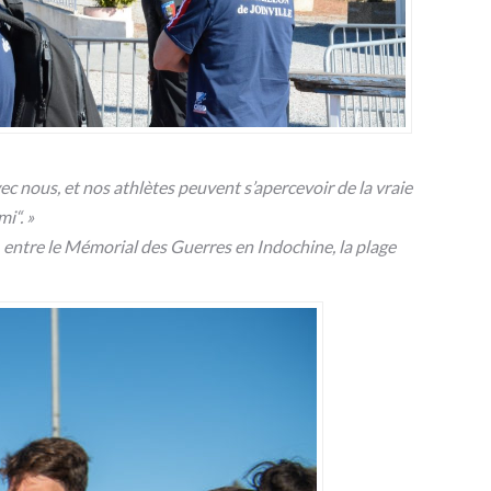
 nous, et nos athlètes peuvent s’apercevoir de la vraie
i“. »
x, entre le Mémorial des Guerres en Indochine, la plage