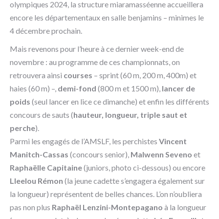
olympiques 2024, la structure miaramasséenne accueillera
encore les départementaux en salle benjamins – minimes le
4 décembre prochain.
Mais revenons pour l’heure à ce dernier week-end de
novembre : au programme de ces championnats, on
retrouvera ainsi
courses
– sprint (60 m, 200 m, 400m) et
haies (60 m) –,
demi-fond
(800 m et 1500 m),
lancer de
poids
(seul lancer en lice ce dimanche) et enfin les différents
concours de sauts (
hauteur, longueur, triple saut et
perche
).
Parmi les engagés de l’AMSLF, les perchistes
Vincent
Manitch-Cassas
(concours senior),
Malwenn Seveno
et
Raphaëlle Capitaine
(juniors, photo ci-dessous) ou encore
Lleelou Rémon
(la jeune cadette s’engagera également sur
la longueur) représentent de belles chances. L’on n’oubliera
pas non plus
Raphaël Lenzini-Montepagano
à la longueur