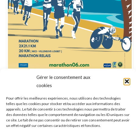
Gérer le consentement aux
cookies
NAVIGATION
ONGLET PRÉCÉDENT
Pour offrir les meilleures expériences, nous utilisons des technologies
DE
telles que les cookies pour stocker et/ou accéder aux informations des
Tennis : Maxime Chedorge, l’homme qui leur
appareils. Le fait de consentir à ces technologies nous permettra de traiter
Onglet
fait aimer le travail physique
des données telles que le comportement de navigation ou les ID uniques sur
COMMENTAIRE
précédent
ce site. Le fait de ne pas consentir ou de retirer son consentement peut avoir
un effet négatif sur certaines caractéristiques et fonctions.
ONGLET SUIVANT