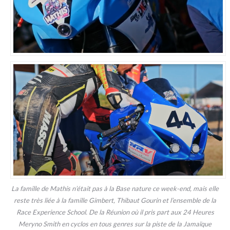
La famille de Mathis n’était pas à la Base nature ce week-end, mais elle
reste très liée à la famille Gimbert, Thibaut Gourin et l’ensemble de la
Race Experience School. De la Réunion où il pris part aux 24 Heures
Meryno Smith en cyclos en tous genres sur la piste de la Jamaïque