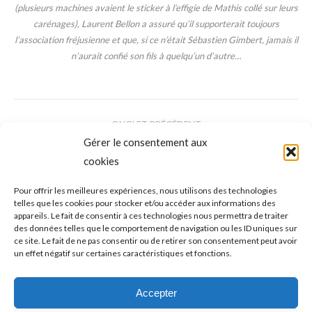
(plusieurs machines avaient le sticker à l’effigie de Mathis collé sur leurs
carénages), Laurent Bellon a assuré qu’il supporterait toujours
l’association fréjusienne et que, si ce n’était Sébastien Gimbert, jamais il
n’aurait confié son fils à quelqu’un d’autre…
NAVIGATION
ONGLET PRÉCÉDENT
DE
Gérer le consentement aux
Coupe du monde de VTT, le XCO après le
cookies
XCC à Val di Sole : Pauline Ferrand-Prévot
Onglet
COMMENTAIRE
précédent
inarrêtable, la patte Ravanel !!!
Pour offrir les meilleures expériences, nous utilisons des technologies
telles que les cookies pour stocker et/ou accéder aux informations des
appareils. Le fait de consentir à ces technologies nous permettra de traiter
ONGLET SUIVANT
des données telles que le comportement de navigation ou les ID uniques sur
ce site. Le fait de ne pas consentir ou de retirer son consentement peut avoir
La LÉO PADDLE RACE #5 ce dimanche 11
un effet négatif sur certaines caractéristiques et fonctions.
septembre à Agay : en mémoire de Léo et
Onglet
pour donner du courage aux enfants qui se
Accepter
suivant
battent contre le cancer