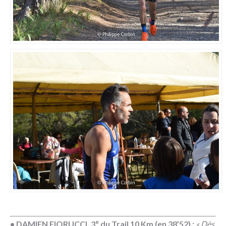
e
• DAMIEN FIORUCCI, 3
du Trail 10 Km (en 38’52) :
« Dès