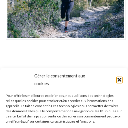
Gérer le consentement aux
NAVIGATION
cookies
ONGLET PRÉCÉDENT
DE
ATHLÉ – TRAILS d’HERMÈS #1 : Ici, ici, c’est
Pour offrir les meilleures expériences, nous utilisons des technologies
Onglet
telles que les cookies pour stocker et/ou accéder aux informations des
Fréjus !!!
COMMENTAIRE
précédent
appareils. Le fait de consentir à ces technologies nous permettra de traiter
des données telles que le comportement de navigation ou les ID uniques sur
ce site. Le fait de ne pas consentir ou de retirer son consentement peut avoir
ONGLET SUIVANT
un effet négatif sur certaines caractéristiques et fonctions.
BASKET-BALL – PNM (18e et dernière