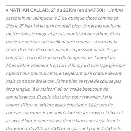
e
• NATHAN CALLAIS, 2
du 22 Km (en 1h43’50) :
« Je finis
assez loin du vainqueur, à 2’ ou quelque chose comme ça.
e
Dès le 2
kilo, j’ai vu qu’il montait bien. Je n’ai pas voulu me
mettre dans le rouge et je suis monté à mon rythme. Et vu
que je ne suis pas un excellent descendeur – à propos, la
toute dernière descente, waouh, impressionnante !! –, je
comptais reprendre un peu du temps sur les faux-plats.
Mais il était vraiment trop fort. Alors, j’ai davantage géré par
rapport aux poursuivants, en espérant qu’il craque devant,
mais ça n’a pas été le cas. J’aime bien ce style de course pas
trop longue, “à la maison“ où on croise beaucoup de
connaissances. Et puis, c’est bien pour travailler. J’ai la
chance d’être un athlète assez éclectique. Là je sors de
courses sur route, je me suis éclaté sur les cross cet hiver et
là, avec Akim, je vais essayer de me lancer sur la piste et le
demi-fond, du 800 au 5000 m, en passant par le 1500 et le