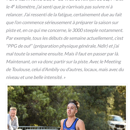
e
le 4
kilomètre, j’ai senti que je n’arrivais pas suivre ni à
relancer. J’ai ressenti de la fatigue, certainement due au fait
que l’on commence sérieusement à préparer la saison sur
piste et, en ce qui me concerne, le 3000 steeple notamment.
Par exemple, tous les débuts de semaine actuellement, c’est
“PPG de ouf“ (préparation physique générale, Ndlr) et j’ai
mal toute la semaine ensuite. Mais il faut en passer par là.
Maintenant, on va donc partir sur la piste. Avec le Meeting
de Toulouse, celui d’Ambily ou d’autres, locaux, mais avec du
niveau et une belle intensité. »