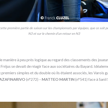
tte première partie de saison sur les championnats par équipes, que ce soit pou
N3 et sur le chemin d’un retour en N3
de manière à peu près logique au regard des classements des joueurs 
-, Fréjus se devait de réagir face aux sociétaires du Bayard. Idéale
 premiers simples et du double où ils étaient associés, les Varois 
AZAFINARIVO
(n°272) –
MATTEO MARTIN
(n°541) face à Sanil