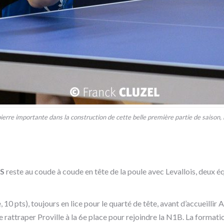
erre importante dans la construction de cette belle première partie de saison
S
reste au coude à coude en tête de la poule avec Levallois, deux é
10 pts), toujours en lice pour le quarté de tête, avant d’accueillir
 rattraper Proville à la 6e place pour rejoindre la N1B.
La formatio