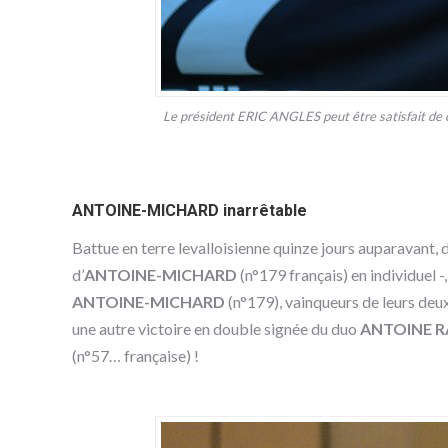
Le président ERIC ANGLES peut être satisfait de ce
ANTOINE-MICHARD inarrêtable
Battue en terre levalloisienne quinze jours auparavant, 
d’
ANTOINE-MICHARD
(n°179 français) en individuel 
ANTOINE-MICHARD
(n°179), vainqueurs de leurs deux
une autre victoire en double signée du duo
ANTOINE R
(n°57… française) !