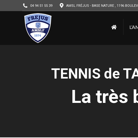
04 94 51 55 39
AMSL FRÉJUS - BASE NATURE , 1196 BOULEV
L’A
TENNIS de TAB
La très 