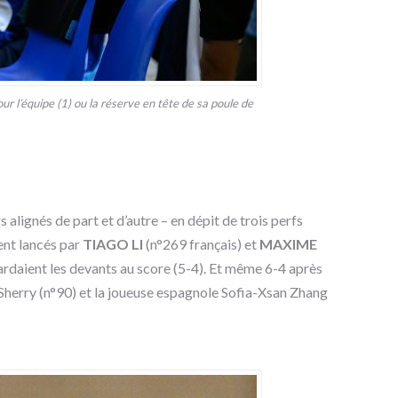
r l’équipe (1) ou la réserve en tête de sa poule de
alignés de part et d’autre – en dépit de trois perfs
ment lancés par
TIAGO LI
(n°269 français) et
MAXIME
gardaient les devants au score (5-4). Et même 6-4 après
 Sherry (n°90) et la joueuse espagnole Sofia-Xsan Zhang