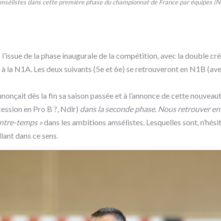
msélistes dans cette première phase du championnat de France par équipes (N
l’issue de la phase inaugurale de la compétition, avec la double cr
à la N1A. Les deux suivants (5e et 6e) se retrouveront en N1B (ave
nonçait dès la fin sa saison passée et à l’annonce de cette nouveau
cession en Pro B ?, Ndlr)
dans la seconde phase. Nous retrouver en
ontre-temps »
dans les ambitions amsélistes. Lesquelles sont, n’hésit
llant dans ce sens.