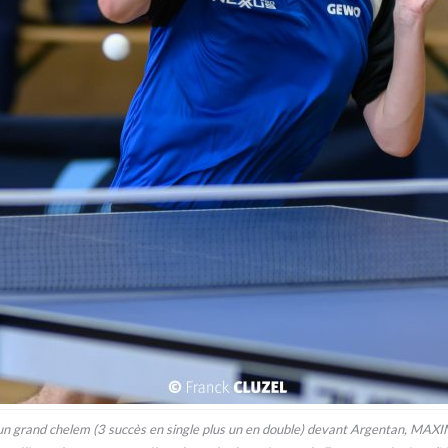
r d’un grand chelem (3 succès en single plus un en double) devant Argentan, 